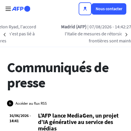
Aller au contenu principal
Nous contacter
Madrid (AFP)
| 07/08/2026 - 14:42:27
| L'Espagne avertit
l'Italie de mesures de rétorsion si les contrôles aux
Précédent
L'ACTUALITÉ DE L'AFP
PRIX ET RÉCOMPENSES
S
frontières sont maintenus
Communiqués de
presse
Accéder au flux RSS
L’AFP lance MediaGen, un projet
16/06/2026 -
14:41
d’IA générative au service des
médias