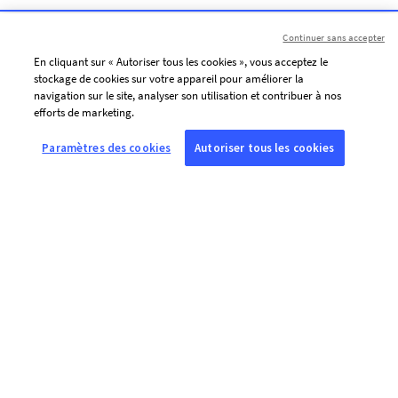
Continuer sans accepter
En cliquant sur « Autoriser tous les cookies », vous acceptez le
stockage de cookies sur votre appareil pour améliorer la
navigation sur le site, analyser son utilisation et contribuer à nos
efforts de marketing.
Paramètres des cookies
Autoriser tous les cookies
À PROPOS DE L’AFP
Agence mondiale d’information, l’Agence France-Presse (AFP) couvre
et vérifie l’actualité avec indépendance et rigueur en texte, photo,
vidéo et datavisualisation, grâce à un réseau de journalistes sur 210
sites dans le monde.