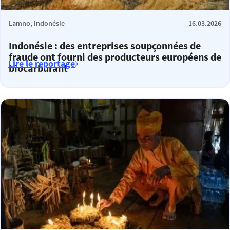
Lamno, Indonésie
16.03.2026
Indonésie : des entreprises soupçonnées de
fraude ont fourni des producteurs européens de
Lire le reportage
biocarburant