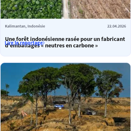
Kalimantan, Indonésie
22.04.2026
Une forêt indonésienne rasée pour un fabricant
Lire le reportage
d'emballages « neutres en carbone »