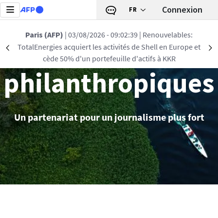
Aller au contenu principal
Connexion
FR
Paris (AFP)
| 03/08/2026 - 09:02:39
| Renouvelables:
Partenariats
TotalEnergies acquiert les activités de Shell en Europe et
Précédent
S
cède 50% d'un portefeuille d'actifs à KKR
philanthropiques
Un partenariat pour un journalisme plus fort