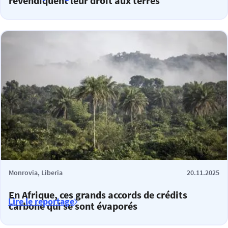
revendiquent leur droit aux terres
Monrovia, Liberia
20.11.2025
En Afrique, ces grands accords de crédits
Lire le reportage
carbone qui se sont évaporés