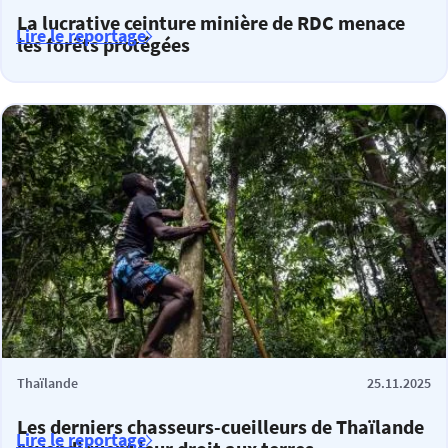
La lucrative ceinture minière de RDC menace
Lire le reportage
les forêts protégées
Thaïlande
25.11.2025
Les derniers chasseurs-cueilleurs de Thaïlande
Lire le reportage