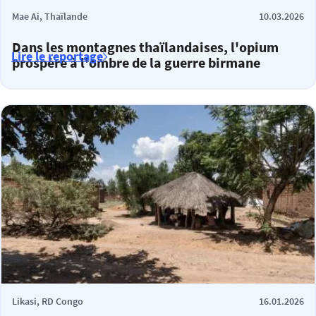
Mae Ai, Thaïlande
10.03.2026
Dans les montagnes thaïlandaises, l'opium
Lire le reportage
prospère à l'ombre de la guerre birmane
Likasi, RD Congo
16.01.2026