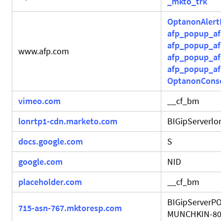
_mkto_trk
OptanonAlert
afp_popup_a
afp_popup_af
www.afp.com
afp_popup_a
afp_popup_a
OptanonCons
vimeo.com
__cf_bm
lonrtp1-cdn.marketo.com
BIGipServerlo
docs.google.com
S
google.com
NID
placeholder.com
__cf_bm
BIGipServerPO
715-asn-767.mktoresp.com
MUNCHKIN-8