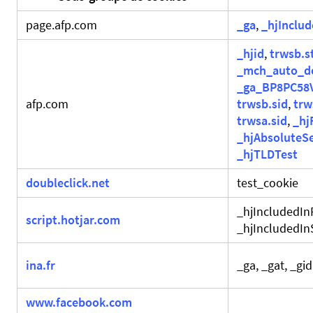
page.afp.com
_ga
,
_hjInclu
_hjid
,
trwsb.s
_mch_auto_d
_ga_BP8PC58
afp.com
trwsb.sid
,
trw
trwsa.sid
,
_hj
_hjAbsoluteS
_hjTLDTest
doubleclick.net
test_cookie
_hjIncludedI
script.hotjar.com
_hjIncludedI
ina.fr
_ga, _gat, _gid
www.facebook.com