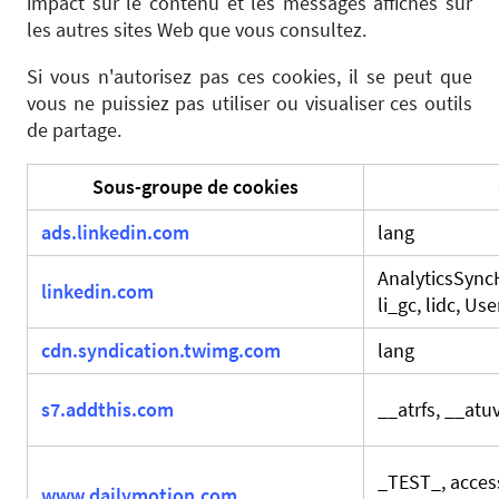
impact sur le contenu et les messages affichés sur
les autres sites Web que vous consultez.
Si vous n'autorisez pas ces cookies, il se peut que
vous ne puissiez pas utiliser ou visualiser ces outils
de partage.
Sous-groupe de cookies
ads.linkedin.com
lang
AnalyticsSyncH
linkedin.com
li_gc, lidc, U
cdn.syndication.twimg.com
lang
s7.addthis.com
__atrfs, __atu
_TEST_, acces
www.dailymotion.com