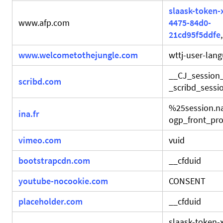
slaask-token-
www.afp.com
4475-84d0-
21cd95f5ddfe
www.welcometothejungle.com
wttj-user-lan
__CJ_session
scribd.com
_scribd_sessio
%25session.
ina.fr
ogp_front_prod
vimeo.com
vuid
bootstrapcdn.com
__cfduid
youtube-nocookie.com
CONSENT
placeholder.com
__cfduid
slaask-token-