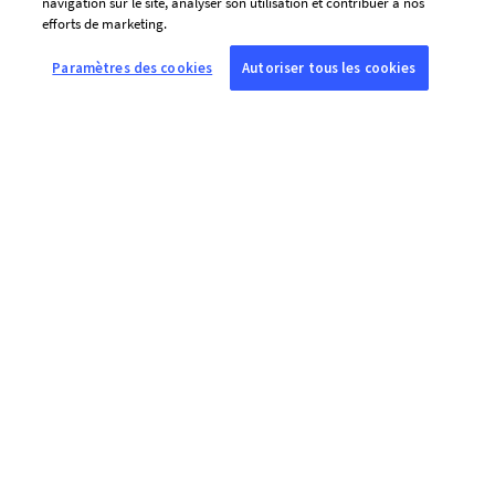
fréquence de ses envois, l’AFP et ses prestataires utilisent des
navigation sur le site, analyser son utilisation et contribuer à nos
efforts de marketing.
traceurs (pixels de suivi) qui leur indiquent si vous ouvrez les
courriels envoyés à l’adresse renseignée ci-dessus, la date et l’heure
Paramètres des cookies
Autoriser tous les cookies
d’ouverture, ainsi que des informations relatives au terminal utilisé.
Ces traceurs sont lus sur l’ensemble des terminaux depuis lesquels
vous consultez cette adresse.
Vous pouvez retirer votre consentement à tout moment via le lien
présent dans chaque courriel. Pour en savoir plus :
Politique
cookies et traceurs
Envoyer