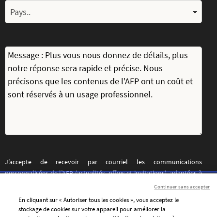
J’accepte de recevoir par courriel les communications
personnalisées de l’AFP (actualités, offres et invitations), adaptées à
mes centres d’intérêt.
Continuer sans accepter
En cliquant sur « Autoriser tous les cookies », vous acceptez le
Pour personnaliser le contenu de ses messages et adapter la
stockage de cookies sur votre appareil pour améliorer la