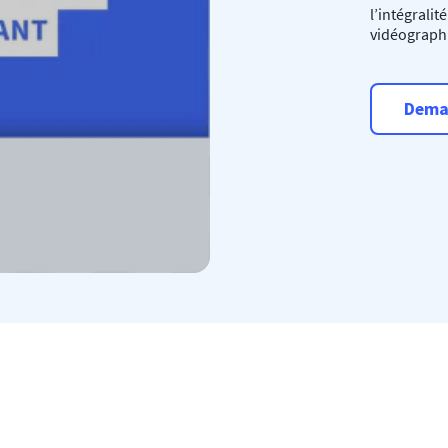
l’intégrali
vidéographi
Dema