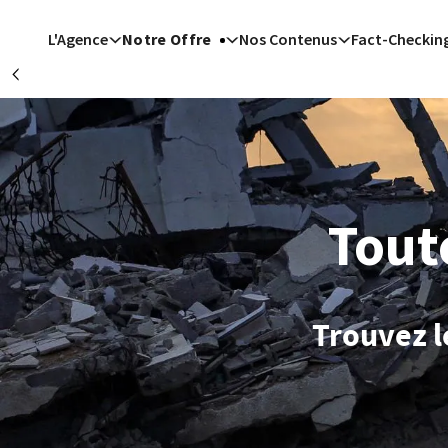
Aller au contenu principal
L'Agence
Notre Offre
Nos Contenus
Fact-Checkin
Précédent
Istan
Ryad (AFP
Madrid
W
Ryad (AFP)
| 07/08
Islamabad (AFP)
| 07/08/2026 - 13
Cité du Va
Tout
Trouvez l