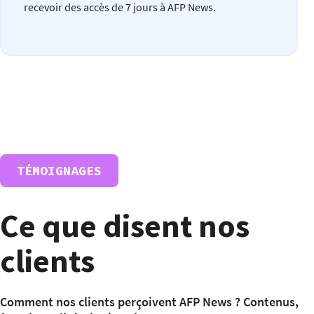
recevoir des accès de 7 jours à AFP News.
TÉMOIGNAGES
Ce que disent nos
Ce que j’aime avec AFP News, c’est la
diversité de ses contenus.
clients
On y trouve les dernières actualités et
photos de sujets stratégiques, comme la
guerre en Ukraine, mais aussi des vidéos sur
Comment nos clients perçoivent AFP News ? Contenus,
des sujets insolites, comme celle des chiens