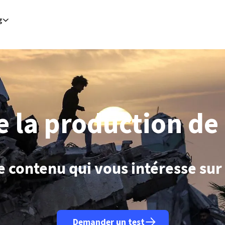
g
bul (AFP)
| 07/08/2026 - 15:14:47
| L'accord signé avec Riyad et Islamabad "ne vise aucun pays particulier", 
)
| 07/08/2026 - 15:02:10
| Selon Ryad, l'accord de défense avec le Pakistan et la Turquie n'est pas lié à des am
 (AFP)
| 07/08/2026 - 14:42:27
| L'Espagne avertit l'Italie de mesures de rétorsion si les contrôles aux frontières
ashington (AFP)
| 07/08/2026 - 14:39:15
| 23.000 emplois en moins en juillet aux Etats-Unis mais chômage e
Aden (AFP)
| 07/08/2026 - 13:58:23
| Yémen: deux civils tués dans une attaque des rebelles houthis (minist
/2026 - 13:16:16
| Attaques houthies: la coalition menée par Ryad "ne restera pas les bras croisés" (source pro
:11:01
| Le Pakistan affirme que toute attaque visant un signataire de l'accord de défense avec la Turquie et l'A
Ryad (AFP)
| 07/08/2026 - 12:55:56
| L'Arabie saoudite, le Pakistan et la Turquie ont signé un accord de déf
tican (AFP)
| 07/08/2026 - 12:12:38
| Le pape rencontrera en France des victimes de violences sexuelles dans 
Bangkok (AFP)
| 07/08/2026 - 11:45:45
| Thaïlande : le tireur avait "clairement planifié" son attaque dans un
e la production de 
e contenu qui vous intéresse su
Demander un test