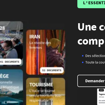
L'ESSENT
Une c
compl
Des sélectio
Toute la cou
Demander 