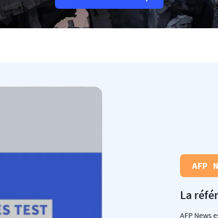
AFP 
La réfé
AFP News es