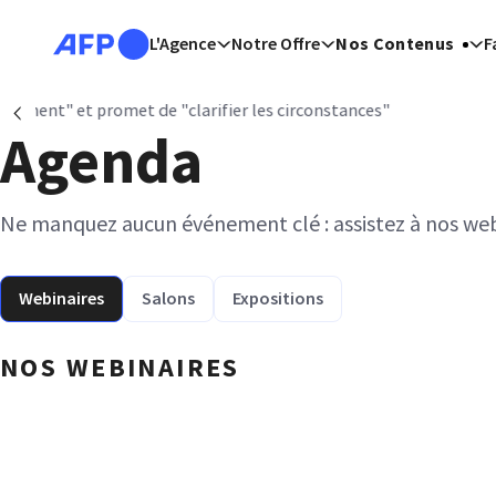
Aller au contenu principal
L'Agence
Notre Offre
Nos Contenus
F
tances"
Précédent
Agenda
Ne manquez aucun événement clé : assistez à nos webi
Webinaires
Salons
Expositions
NOS WEBINAIRES