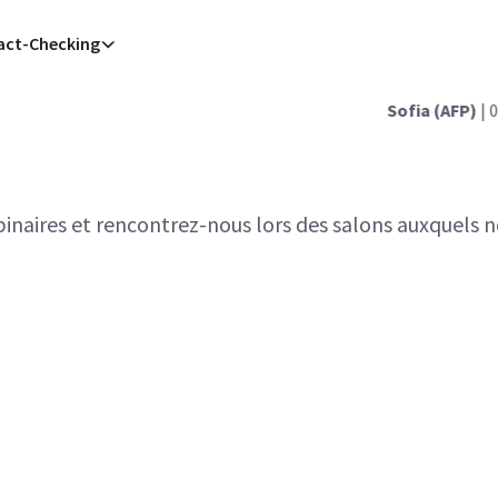
act-Checking
Sofia (AFP)
| 08/08/2026 - 18:47:11
| Drone en Bulgarie : So
naires et rencontrez-nous lors des salons auxquels n