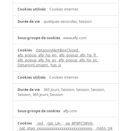
Cookies internes
quelques secondes, Session
www.afp.com
OptanonAlertBoxClosed
,
afp_popup_afp_hp_en
,
afp_popup_afp_hp_fr
,
afp_popup_afp_hp_es
,
afp_popup_afp_hp_pt
,
OptanonConsent
,
has_js
Cookies internes
365 Jours, Session, Session, Session,
Session, 365 Jours, Session
afp.com
_gid
,
_gat_UA-
,
_ga_BP8PC58V6J
,
_gat_gtag_xxxxxxxxxxxxxxxxxxxxxxxxxxx
,
_mkto_trk