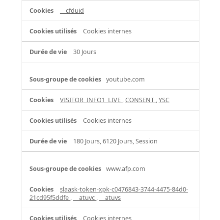
fonctionnalité
__cfduid
Cookies internes
30 Jours
youtube.com
VISITOR_INFO1_LIVE
,
CONSENT
,
YSC
Cookies internes
180 Jours, 6120 Jours, Session
www.afp.com
slaask-token-xpk-c0476843-3744-4475-84d0-
21cd95f5ddfe
,
__atuvc
,
__atuvs
Cookies internes