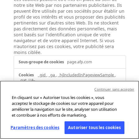
notre site Web par nos partenaires publicitaires. Ils
peuvent être utilisés par ces sociétés pour établir un
profil de vos intérêts et vous proposer des publicités
pertinentes sur d'autres sites Web. Ils ne stockent
pas directement des données personnelles, mais
sont basés sur l'identification unique de votre
navigateur et de votre appareil Internet. Si vous
n'autorisez pas ces cookies, votre publicité sera
moins ciblée.
Cookies
page.afp.com
pour
une
_gid
,
_ga
,
_hjIncludedInPageviewSample
,
publicité
_gat_UA-
ciblée
Continuer sans accepter
Cookies internes
En cliquant sur « Autoriser tous les cookies », vous
acceptez le stockage de cookies sur votre appareil pour
1 Jour, 730 Jours, quelques secondes,
améliorer la navigation sur le site, analyser son utilisation
quelques secondes
et contribuer à nos efforts de marketing.
Paramètres des cookies
Autoriser tous les cookies
afp.com