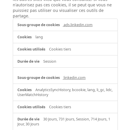
n'autorisez pas ces cookies, il se peut que vous ne
puissiez pas utiliser ou visualiser ces outils de
partage.
Cookies
ads.linkedin.com
«
réseaux
lang
sociaux
»
Cookies tiers
Session
linkedin.com
AnalyticsSyncHistory, bcookie, lang, li_gc, lidc,
UserMatchHistory
Cookies tiers
30 Jours, 731 Jours, Session, 714 Jours, 1
Jour, 30 Jours