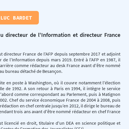
-LUC BARDET
au directeur de l'Information et directeur France
t directeur France de l'AFP depuis septembre 2017 et adjoint
r de l’Information depuis mars 2019. Entré à l'AFP en 1987, il
carrière comme rédacteur au desk France avant d'être nommé
 au bureau détaché de Besançon.
uite en poste à Washington, où il couvre notamment l'élection
lle de 1992. A son retour à Paris en 1994, il intègre le service
 d'abord comme correspondant au Parlement, puis à Matignon
2002. Chef du service économique France de 2004 à 2008, puis
 rédaction en chef centrale jusqu’en 2012, il dirige le bureau de
endant trois ans avant d'être nommé rédacteur en chef France
t licencié en droit, titulaire d'un DEA en science politique et
Centre de Formation des Journalistes (CFJ).