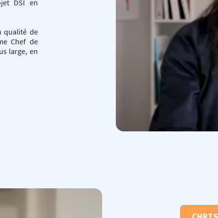
ojet DSI en
n qualité de
mme Chef de
us large, en
CHRI