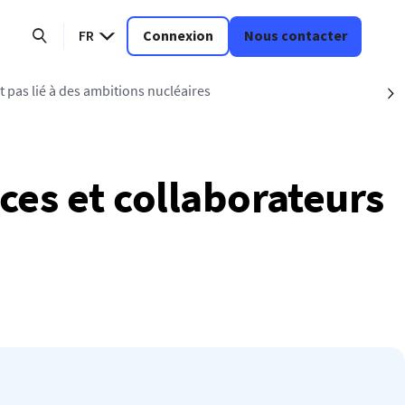
FR
Connexion
Nous contacter
t pas lié à des ambitions nucléaires
S
ices et collaborateurs