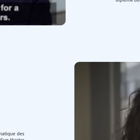
matique des
 d'un Master