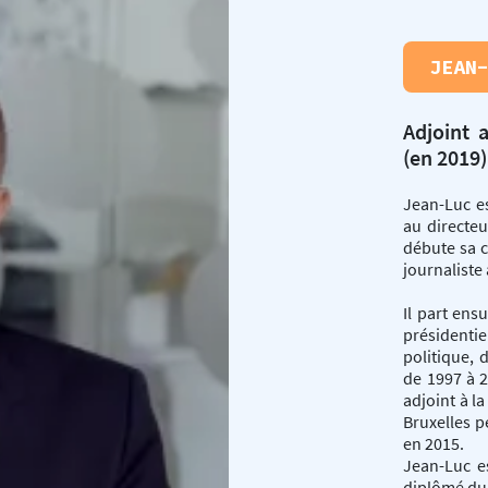
JEAN
Adjoint 
(en 2019)
Jean-Luc es
au directeu
débute sa 
journaliste
Il part ens
présidentie
politique,
de 1997 à 
adjoint à la
Bruxelles p
en 2015.
Jean-Luc es
diplômé du 