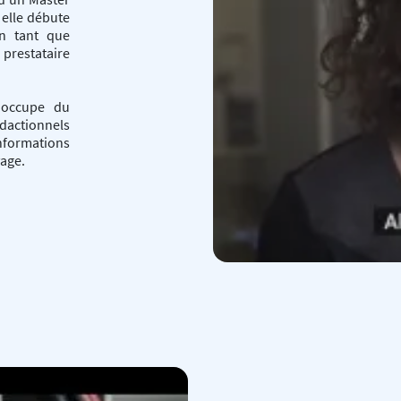
 elle débute
en tant que
 prestataire
'occupe du
dactionnels
nformations
vage.