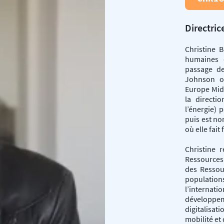
Directri
Christine 
humaines 
passage d
Johnson où
Europe Midd
la directi
l’énergie) 
puis est n
où elle fait
Christine 
Ressources 
des Ressou
population
l’interna
développem
digitalisa
mobilité et 