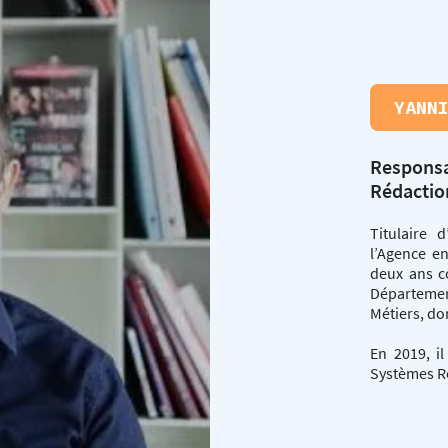
YANN
Responsa
Rédactio
Titulaire 
l’Agence e
deux ans c
Départeme
Métiers, do
En 2019, i
Systèmes R