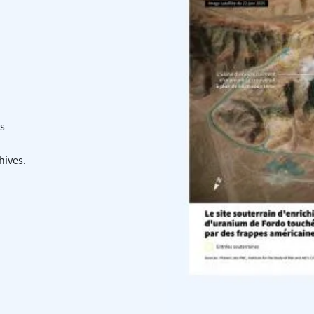
ns
hives.