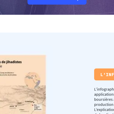
L'IN
L’infographi
applications
boursières 
production
L’explicatio