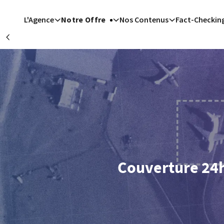
Aller au contenu principal
L'Agence
Notre Offre
Nos Contenus
Fact-Checkin
Précédent
Istan
Ryad (AFP
Madrid
W
Ryad (AFP)
| 07/08
Islamabad (AFP)
| 07/08/2026 - 13
Cité du Va
Couverture 24h/