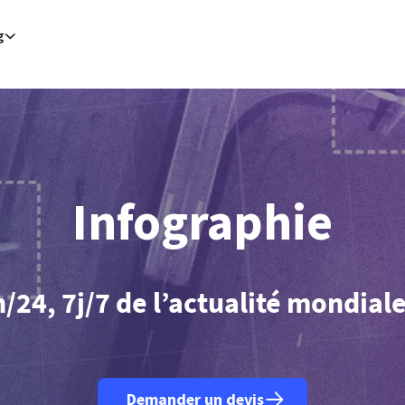
g
bul (AFP)
| 07/08/2026 - 15:14:47
| L'accord signé avec Riyad et Islamabad "ne vise aucun pays particulier", 
)
| 07/08/2026 - 15:02:10
| Selon Ryad, l'accord de défense avec le Pakistan et la Turquie n'est pas lié à des am
 (AFP)
| 07/08/2026 - 14:42:27
| L'Espagne avertit l'Italie de mesures de rétorsion si les contrôles aux frontières
ashington (AFP)
| 07/08/2026 - 14:39:15
| 23.000 emplois en moins en juillet aux Etats-Unis mais chômage e
Aden (AFP)
| 07/08/2026 - 13:58:23
| Yémen: deux civils tués dans une attaque des rebelles houthis (minist
/2026 - 13:16:16
| Attaques houthies: la coalition menée par Ryad "ne restera pas les bras croisés" (source pro
:11:01
| Le Pakistan affirme que toute attaque visant un signataire de l'accord de défense avec la Turquie et l'A
Ryad (AFP)
| 07/08/2026 - 12:55:56
| L'Arabie saoudite, le Pakistan et la Turquie ont signé un accord de déf
tican (AFP)
| 07/08/2026 - 12:12:38
| Le pape rencontrera en France des victimes de violences sexuelles dans 
Bangkok (AFP)
| 07/08/2026 - 11:45:45
| Thaïlande : le tireur avait "clairement planifié" son attaque dans un
Infographie
24, 7j/7 de l’actualité mondial
Demander un devis