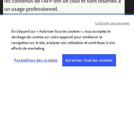
Continuer sans accepter
En cliquant sur « Autoriser tous les cookies », vous acceptez le
stockage de cookies sur votre appareil pour améliorer la
navigation sur le site, analyser son utilisation et contribuer à nos
efforts de marketing.
J’accepte de recevoir par courriel les communications
personnalisées de l’AFP (actualités, offres et invitations), adaptées à
Paramètres des cookies
Autoriser tous les cookies
mes centres d’intérêt.
Pour personnaliser le contenu de ses messages et adapter la
fréquence de ses envois, l’AFP et ses prestataires utilisent des
traceurs (pixels de suivi) qui leur indiquent si vous ouvrez les
courriels envoyés à l’adresse renseignée ci-dessus, la date et l’heure
d’ouverture, ainsi que des informations relatives au terminal utilisé.
Ces traceurs sont lus sur l’ensemble des terminaux depuis lesquels
vous consultez cette adresse.
Vous pouvez retirer votre consentement à tout moment via le lien