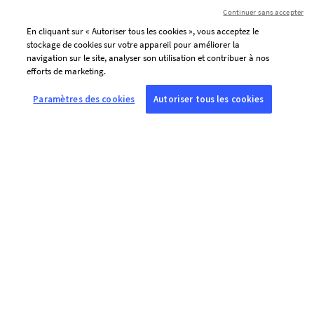
Continuer sans accepter
En cliquant sur « Autoriser tous les cookies », vous acceptez le
stockage de cookies sur votre appareil pour améliorer la
navigation sur le site, analyser son utilisation et contribuer à nos
efforts de marketing.
Paramètres des cookies
Autoriser tous les cookies
J’accepte de recevoir par courriel les communications
personnalisées de l’AFP (actualités, offres et invitations), adaptées à
mes centres d’intérêt.
Pour personnaliser le contenu de ses messages et adapter la
fréquence de ses envois, l’AFP et ses prestataires utilisent des
traceurs (pixels de suivi) qui leur indiquent si vous ouvrez les
courriels envoyés à l’adresse renseignée ci-dessus, la date et l’heure
d’ouverture, ainsi que des informations relatives au terminal utilisé.
Ces traceurs sont lus sur l’ensemble des terminaux depuis lesquels
vous consultez cette adresse.