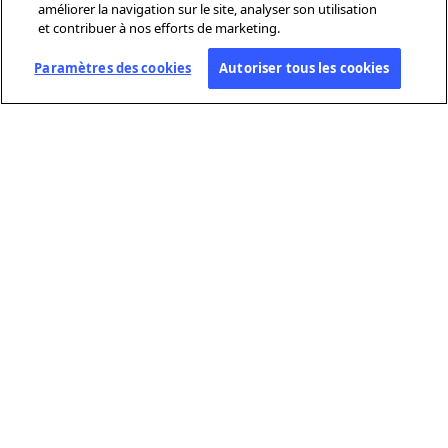
améliorer la navigation sur le site, analyser son utilisation
et contribuer à nos efforts de marketing.
Paramètres des cookies
Autoriser tous les cookies
À PROPOS DE L’AFP
Agence mondiale d’information, l’Agence France-Presse (AFP) couvre
et vérifie l’actualité avec indépendance et rigueur en texte, photo,
vidéo et datavisualisation, grâce à un réseau de journalistes sur 210
sites dans le monde.
LIENS PRATIQUES
Conditions Générales d’Utilisation
Protection des données personnelles