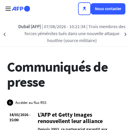
Aller au contenu principal
Nous contacter
Dubaï (AFP)
| 07/08/2026 - 10:21:34
| Trois membres des
forces yéménites tués dans une nouvelle attaque
Précédent
L'ACTUALITÉ DE L'AFP
PRIX ET RÉCOMPENSES
S
houthie (source militaire)
Communiqués de
presse
Accéder au flux RSS
L’AFP et Getty Images
14/01/2026 -
15:00
renouvellent leur alliance
Depuis 2003, ce partenariat garantit aux