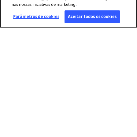
nas nossas iniciativas de marketing.
Parâmetros de cookies
Aceitar todos os cookies
SOBRE A AFP
A Agence France-Presse (AFP) é uma agência global de notícias que
cobre e verifica a atualidade com independência e rigor, em texto,
fotografia, vídeo e datavisualização. Conta com uma rede de
jornalistas distribuídos por cerca de 210 escritórios em todo o
mundo.
LINKS ÚTEIS
Condições gerais de utilização
Proteção de dados pessoais