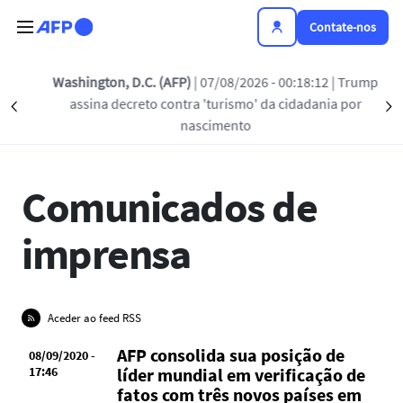
Passar para o conteúdo principal
Contate-nos
Washington, D.C. (AFP)
| 07/08/2026 - 00:18:12
| Trump
assina decreto contra 'turismo' da cidadania por
Précédent
NOVIDADES DA AFP
PRÊMIOS
COMUNICADOS 
S
nascimento
Comunicados de
imprensa
Aceder ao feed RSS
AFP consolida sua posição de
08/09/2020 -
17:46
líder mundial em verificação de
fatos com três novos países em