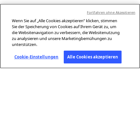
Fortfahren ohne Akzeptieren
Wenn Sie auf „Alle Cookies akzeptieren“ klicken, stimmen
Sie der Speicherung von Cookies auf Ihrem Gerät zu, um
die Websitenavigation zu verbessern, die Websitenutzung
zu analysieren und unsere Marketingbemühungen zu
unterstützen.
Cookie-Einstellungen
Alle Cookies akzeptieren
ÜBER AFP
Agence France-Presse (AFP) ist eine globale Nachrichtenagentur, die
aktuelle Ereignisse unabhängig und mit höchster Sorgfalt in Text,
Foto, Video und Infografiken berichtet und überprüft – gestützt durch
unser Netzwerk von Journalistinnen und Journalisten an 210
Standorten weltweit.