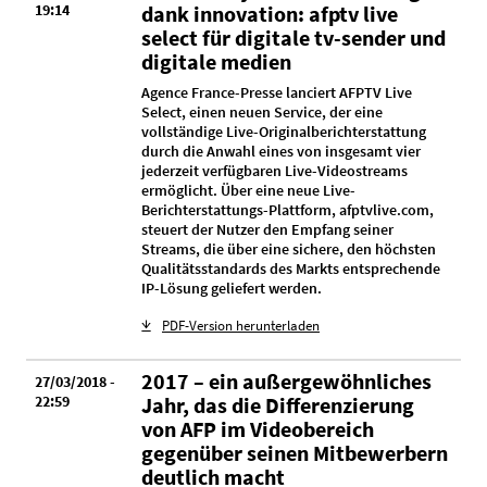
19:14
dank innovation: afptv live
select für digitale tv-sender und
digitale medien
Agence France-Presse lanciert AFPTV Live
Select, einen neuen Service, der eine
vollständige Live-Originalberichterstattung
durch die Anwahl eines von insgesamt vier
jederzeit verfügbaren Live-Videostreams
ermöglicht. Über eine neue Live-
Berichterstattungs-Plattform, afptvlive.com,
steuert der Nutzer den Empfang seiner
Streams, die über eine sichere, den höchsten
Qualitätsstandards des Markts entsprechende
IP-Lösung geliefert werden.
PDF-Version herunterladen
2017 – ein außergewöhnliches
27/03/2018 -
22:59
Jahr, das die Differenzierung
von AFP im Videobereich
gegenüber seinen Mitbewerbern
deutlich macht