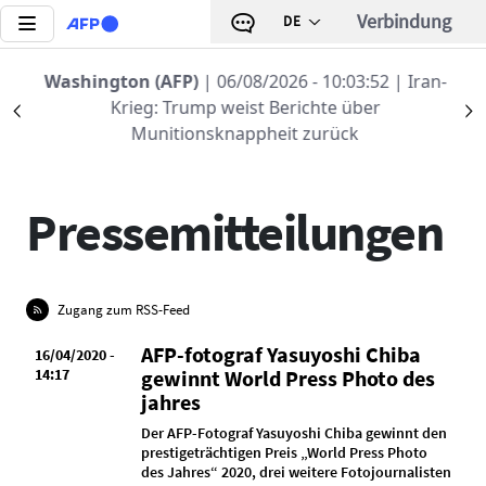
Direkt zum Inhalt
Verbindung
DE
Washington (AFP)
| 06/08/2026 - 10:03:52
| Iran-
Krieg: Trump weist Berichte über
Précédent
S
NEUES VON AFP
PREISE UND AUSZEICHNUNGEN
Munitionsknappheit zurück
Pressemitteilungen
Zugang zum RSS-Feed
AFP-fotograf Yasuyoshi Chiba
16/04/2020 -
14:17
gewinnt World Press Photo des
jahres
Der AFP-Fotograf Yasuyoshi Chiba gewinnt den
prestigeträchtigen Preis „World Press Photo
des Jahres“ 2020, drei weitere Fotojournalisten