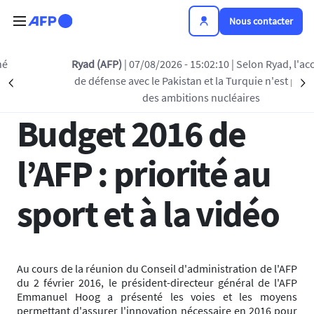
Aller au contenu principal
Nous contacter
Retour à la liste
Ryad (AFP)
| 07/08/2026 - 15:02:10
| Selon Ryad, l'accord
de défense avec le Pakistan et la Turquie n'est pas lié à
Précédent
S
20 FÉV 2016 - 14:47
des ambitions nucléaires
Budget 2016 de
l’AFP : priorité au
sport et à la vidéo
Au cours de la réunion du Conseil d'administration de l'AFP
du 2 février 2016, le président-directeur général de l'AFP
Emmanuel Hoog a présenté les voies et les moyens
permettant d'assurer l'innovation nécessaire en 2016 pour