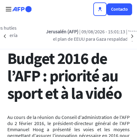
Pasar al contenido principal
Contacto
Regreso a la lista
Jerusalén (AFP)
| 09/08/2026 - 15:01:13
| Israel "rechaz
Précédent
S
el plan de EEUU para Gaza respaldado por Hamás
20 FEB 2016 - 14:47
Budget 2016 de
l’AFP : priorité au
sport et à la vidéo
Au cours de la réunion du Conseil d'administration de l'AFP
du 2 février 2016, le président-directeur général de l'AFP
Emmanuel Hoog a présenté les voies et les moyens
permettant d'assurer l'innovation nécessaire en 2016 pour