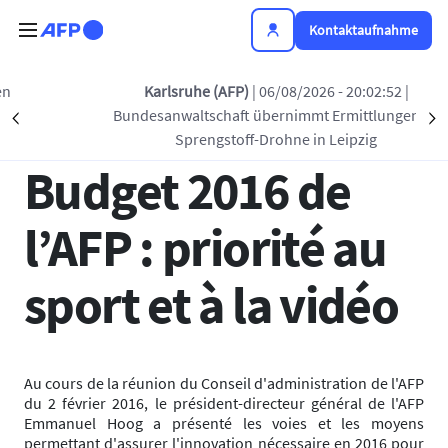
Direkt zum Inhalt
Kontaktaufnahme
Zurück zur Liste
Karlsruhe (AFP)
| 06/08/2026 - 20:02:52
|
Bundesanwaltschaft übernimmt Ermittlungen zu
Précédent
S
20 FEBR. 2016 - 14:47
Sprengstoff-Drohne in Leipzig
Budget 2016 de
l’AFP : priorité au
sport et à la vidéo
Au cours de la réunion du Conseil d'administration de l'AFP
du 2 février 2016, le président-directeur général de l'AFP
Emmanuel Hoog a présenté les voies et les moyens
permettant d'assurer l'innovation nécessaire en 2016 pour