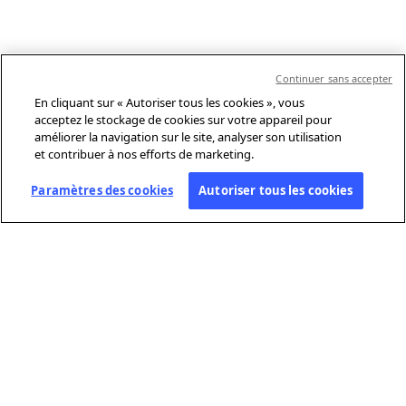
Continuer sans accepter
En cliquant sur « Autoriser tous les cookies », vous
acceptez le stockage de cookies sur votre appareil pour
améliorer la navigation sur le site, analyser son utilisation
et contribuer à nos efforts de marketing.
Paramètres des cookies
Autoriser tous les cookies
À PROPOS DE L’AFP
Agence mondiale d’information, l’Agence France-Presse (AFP) couvre
et vérifie l’actualité avec indépendance et rigueur en texte, photo,
vidéo et datavisualisation, grâce à un réseau de journalistes sur 210
sites dans le monde.