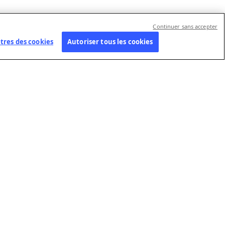
Continuer sans accepter
res des cookies
Autoriser tous les cookies
REJOIGNEZ-NOUS
SUIVEZ L'AFP
Nos offres d'emploi
Nous contacter
Déposez votre
Centre de préférences
candidature
Réseaux sociaux
spontanée