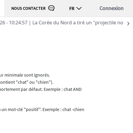
Connexion
FR
NOUS CONTACTER
 identifié", selon l'armée sud-coréenne
S
eur minimale sont ignorés.
ontient "chat" ou "chien").
mportement par défaut. Exemple : chat AND
un mot-clé "positif". Exemple : chat -chien