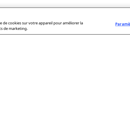
ge de cookies sur votre appareil pour améliorer la
Paramèt
rts de marketing.
LIENS PRATIQUES
ESPACE
NOS FILIALES
MÉDIAS
Conditions Générales
AFP GmbH
d’Utilisation
Communiqués
Sport-
de presse
Protection des
Informations-
données personnelles
Dienst (SID)
Prix et
récompenses
Protection des droits
FACTSTORY
d'auteur de l'AFP
MediaConnect
Gestion des cookies et
des traceurs
Mentions légales