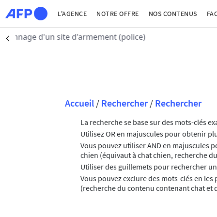
Aller au contenu principal
L'AGENCE
NOTRE OFFRE
NOS CONTENUS
FA
Séoul (AFP)
| 06/08
Précédent
Fil d'Ariane
Accueil
/
Rechercher
/
Rechercher
La recherche se base sur des mots-clés exa
Utilisez OR en majuscules pour obtenir plu
Vous pouvez utiliser AND en majuscules po
chien (équivaut à chat chien, recherche du 
Utiliser des guillemets pour rechercher un
Vous pouvez exclure des mots-clés en les 
(recherche du contenu contenant chat et q