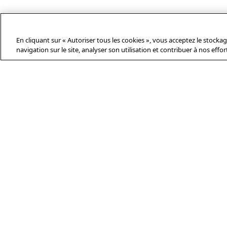
En cliquant sur « Autoriser tous les cookies », vous acceptez le stocka
navigation sur le site, analyser son utilisation et contribuer à nos effo
À PROPOS DE L’AFP
Agence mondiale d’information,
l’Agence France-Presse (AFP) couvre et
vérifie l’actualité avec indépendance et
rigueur en texte, photo, vidéo et
datavisualisation, grâce à un réseau de
journalistes sur 210 sites dans le
monde.