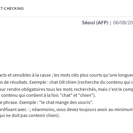
CT-CHECKING
/2026 - 10:24:57
| La Corée du Nord a tiré un "projectile non
cts et sensibles à la casse ; les mots clés plus courts qu'une longu
s de résultats. Exemple : chat OR chien (recherche du contenu qui c
ur rendre obligatoires tous les mots recherchés, mais c'est le co
contenu qui contient à la fois "chat" et "chien").
e phrase. Exemple : "le chat mange des souris".
préfixant avec - ; néanmoins, vous devez toujours avoir au minimum 
ui ne doit pas contenir chien).