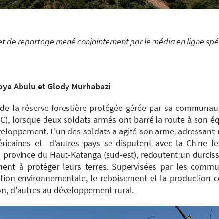
rojet de reportage mené conjointement par le média en ligne sp
toya Abulu et Glody Murhabazi
 de la réserve forestière protégée gérée par sa communaut
 lorsque deux soldats armés ont barré la route à son équip
éveloppement. L'un des soldats a agité son arme, adressant u
ricaines et d’autres pays se disputent avec la Chine le
ovince du Haut-Katanga (sud-est), redoutent un durcissem
chent à protéger leurs terres. Supervisées par les commun
tion environnementale, le reboisement et la production 
on, d'autres au développement rural.