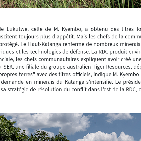
de Lukutwe, celle de M. Kyembo, a obtenu des titres fon
suscitent toujours plus d'appétit. Mais les chefs de la com
t protégé. Le Haut-Katanga renferme de nombreux minerai
ctriques et les technologies de défense. La RDC produit en
ciale, les chefs communautaires expliquent avoir créé une 
u SEK, une filiale du groupe australien Tiger Resources, dép
ropres terres" avec des titres officiels, indique M. Kyem
 la demande en minerais du Katanga s'intensifie. Le présid
sa stratégie de résolution du conflit dans l'est de la RDC,