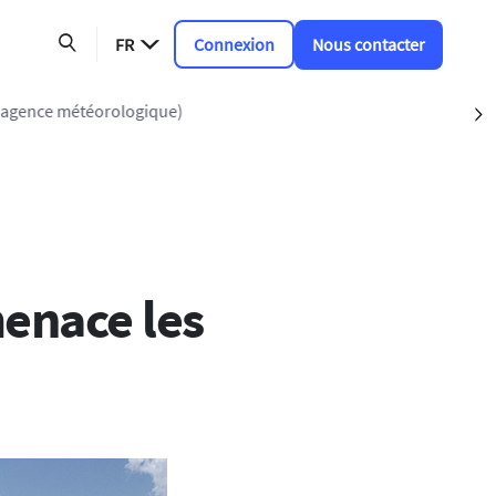
FR
Connexion
Nous contacter
e (agence météorologique)
S
menace les