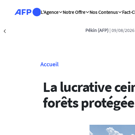
Aller au contenu principal
L'Agence
Notre Offre
Nos Contenus
Fact-
Pékin (AFP)
| 09/08/2026 
Précédent
Accueil
Fil d'Ariane
La lucrative ce
forêts protégée