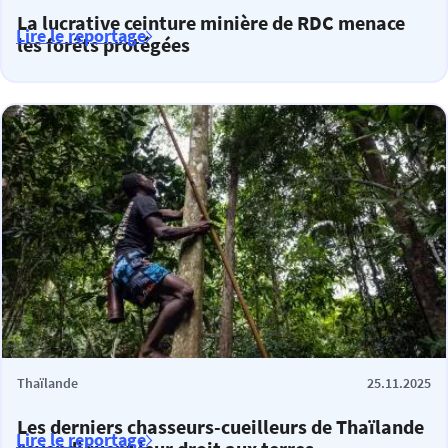
La lucrative ceinture minière de RDC menace
Lire le reportage
les forêts protégées
Thaïlande
25.11.2025
Les derniers chasseurs-cueilleurs de Thaïlande
Lire le reportage