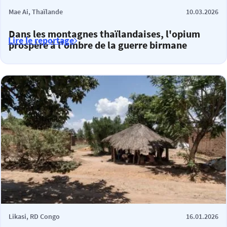
Mae Ai, Thaïlande
10.03.2026
Dans les montagnes thaïlandaises, l'opium
Lire le reportage
prospère à l'ombre de la guerre birmane
Likasi, RD Congo
16.01.2026