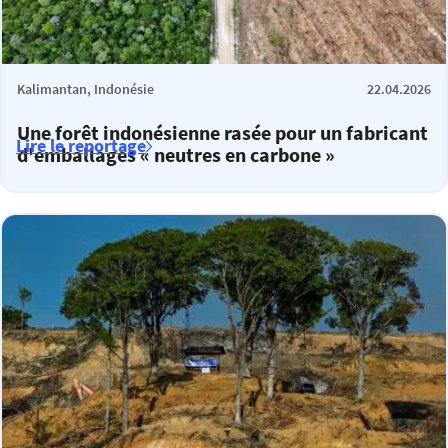
Kalimantan, Indonésie
22.04.2026
Une forêt indonésienne rasée pour un fabricant
Lire le reportage
d'emballages « neutres en carbone »