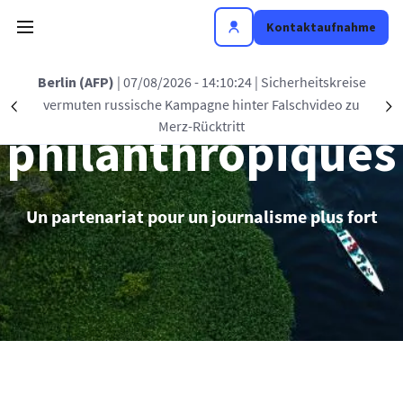
Direkt zum Inhalt
Kontaktaufnahme
Partenariats
Berlin (AFP)
| 07/08/2026 - 14:10:24
| Sicherheitskreise
vermuten russische Kampagne hinter Falschvideo zu
Précédent
S
Merz-Rücktritt
philanthropiques
Un partenariat pour un journalisme plus fort