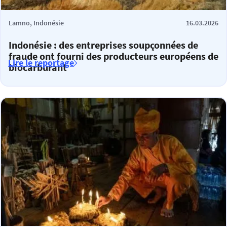
Lamno, Indonésie
16.03.2026
Indonésie : des entreprises soupçonnées de
fraude ont fourni des producteurs européens de
Lire le reportage
biocarburant