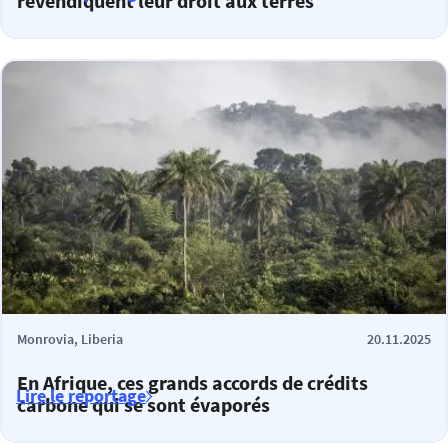
revendiquent leur droit aux terres
Monrovia, Liberia
20.11.2025
En Afrique, ces grands accords de crédits
Lire le reportage
carbone qui se sont évaporés