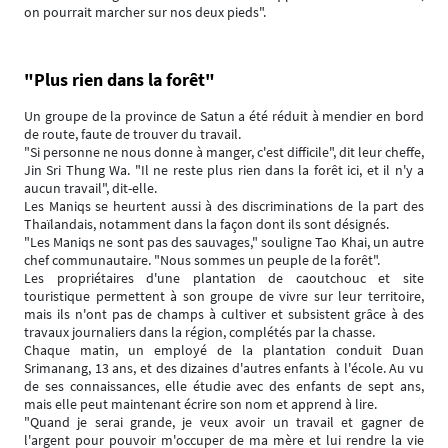
on pourrait marcher sur nos deux pieds".
"Plus rien dans la forêt"
Un groupe de la province de Satun a été réduit à mendier en bord
de route, faute de trouver du travail.
"Si personne ne nous donne à manger, c'est difficile", dit leur cheffe,
Jin Sri Thung Wa. "Il ne reste plus rien dans la forêt ici, et il n'y a
aucun travail", dit-elle.
Les Maniqs se heurtent aussi à des discriminations de la part des
Thaïlandais, notamment dans la façon dont ils sont désignés.
"Les Maniqs ne sont pas des sauvages," souligne Tao Khai, un autre
chef communautaire. "Nous sommes un peuple de la forêt".
Les propriétaires d'une plantation de caoutchouc et site
touristique permettent à son groupe de vivre sur leur territoire,
mais ils n'ont pas de champs à cultiver et subsistent grâce à des
travaux journaliers dans la région, complétés par la chasse.
Chaque matin, un employé de la plantation conduit Duan
Srimanang, 13 ans, et des dizaines d'autres enfants à l'école. Au vu
de ses connaissances, elle étudie avec des enfants de sept ans,
mais elle peut maintenant écrire son nom et apprend à lire.
"Quand je serai grande, je veux avoir un travail et gagner de
l'argent pour pouvoir m'occuper de ma mère et lui rendre la vie