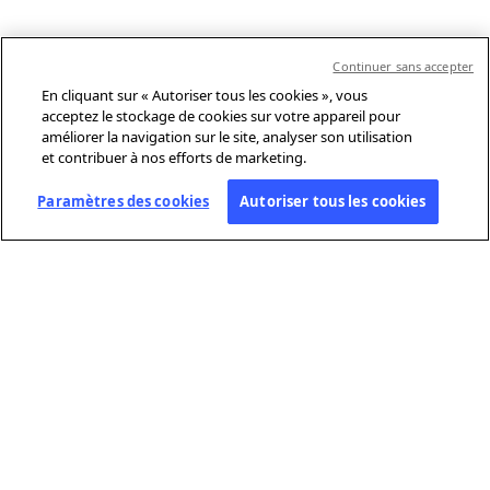
Continuer sans accepter
En cliquant sur « Autoriser tous les cookies », vous
acceptez le stockage de cookies sur votre appareil pour
améliorer la navigation sur le site, analyser son utilisation
et contribuer à nos efforts de marketing.
Paramètres des cookies
Autoriser tous les cookies
À PROPOS DE L’AFP
Agence mondiale d’information, l’Agence France-Presse (AFP) couvre
et vérifie l’actualité avec indépendance et rigueur en texte, photo,
vidéo et datavisualisation, grâce à un réseau de journalistes sur 210
sites dans le monde.