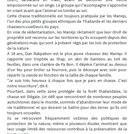
empoisonnée sur un singe. Le groupe qui l'accompagne s'approche
en criant avant que l'animal ne tombe au sol.
Cette chasse traditionnelle est toujours pratiquée par les Maniqs,
l'un des plus petits groupes ethniques de Thaïlande et les derniers
chasseurs-cueilleurs du pays.
En voie de sédentarisation, les Maniqs réclament que leur droit de
propriété soit reconnu sur les territoires qu'ils occupent depuis des
générations mais qui sont à présent régis par les lois de protection
de la nature
À 18 ans, Dan Rakpabon est le plus jeune chasseur des Maniqs. Il
rapporte son trophée au thap, un abri de bambou au toit de
feuilles, dans une clairière de Pa Bon. Il dépèce l'animal au dessus
d'un feu pour brûler sa fourrure, puis le découpe avec soin pour
répartir la viande en fonction de la taille de chaque famille.
"Je suis très heureux à chaque fois que je pars en chasse. C'est
notre nourriture", dit-il.
Pourtant, dans cette zone protégée de la forêt thaïlandaise, la
chasse est illégale. Un défi que rencontrent de nombreux peuples
autochtones dans le monde, sommés d'abandonner leur mode de
vie traditionnel et qui doivent se battre pour des terres qu'ils ont
toujours occupées.
Ils se retrouvent fréquemment victimes des politiques de
protection de la nature, même si plusieurs études montrent que
leur usage limité des ressources contribue à la préservation de la