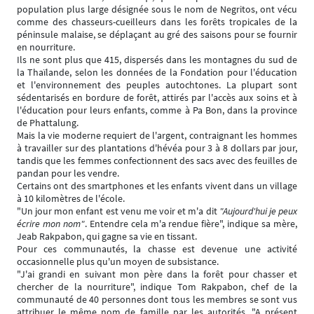
population plus large désignée sous le nom de Negritos, ont vécu
comme des chasseurs-cueilleurs dans les forêts tropicales de la
péninsule malaise, se déplaçant au gré des saisons pour se fournir
en nourriture.
Ils ne sont plus que 415, dispersés dans les montagnes du sud de
la Thaïlande, selon les données de la Fondation pour l'éducation
et l'environnement des peuples autochtones. La plupart sont
sédentarisés en bordure de forêt, attirés par l'accès aux soins et à
l'éducation pour leurs enfants, comme à Pa Bon, dans la province
de Phattalung.
Mais la vie moderne requiert de l'argent, contraignant les hommes
à travailler sur des plantations d'hévéa pour 3 à 8 dollars par jour,
tandis que les femmes confectionnent des sacs avec des feuilles de
pandan pour les vendre.
Certains ont des smartphones et les enfants vivent dans un village
à 10 kilomètres de l'école.
"Un jour mon enfant est venu me voir et m'a dit
"Aujourd'hui je peux
écrire mon nom"
. Entendre cela m'a rendue fière", indique sa mère,
Jeab Rakpabon, qui gagne sa vie en tissant.
Pour ces communautés, la chasse est devenue une activité
occasionnelle plus qu'un moyen de subsistance.
"J'ai grandi en suivant mon père dans la forêt pour chasser et
chercher de la nourriture", indique Tom Rakpabon, chef de la
communauté de 40 personnes dont tous les membres se sont vus
attribuer le même nom de famille par les autorités. "A présent