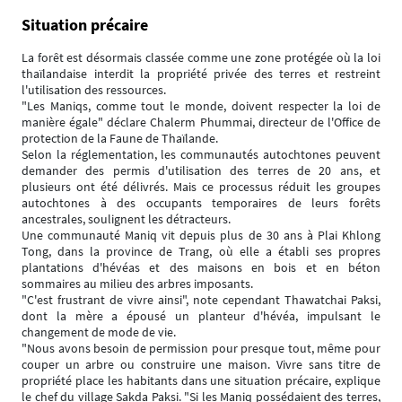
Situation précaire
La forêt est désormais classée comme une zone protégée où la loi
thaïlandaise interdit la propriété privée des terres et restreint
l'utilisation des ressources.
"Les Maniqs, comme tout le monde, doivent respecter la loi de
manière égale" déclare Chalerm Phummai, directeur de l'Office de
protection de la Faune de Thaïlande.
Selon la réglementation, les communautés autochtones peuvent
demander des permis d'utilisation des terres de 20 ans, et
plusieurs ont été délivrés. Mais ce processus réduit les groupes
autochtones à des occupants temporaires de leurs forêts
ancestrales, soulignent les détracteurs.
Une communauté Maniq vit depuis plus de 30 ans à Plai Khlong
Tong, dans la province de Trang, où elle a établi ses propres
plantations d'hévéas et des maisons en bois et en béton
sommaires au milieu des arbres imposants.
"C'est frustrant de vivre ainsi", note cependant Thawatchai Paksi,
dont la mère a épousé un planteur d'hévéa, impulsant le
changement de mode de vie.
"Nous avons besoin de permission pour presque tout, même pour
couper un arbre ou construire une maison. Vivre sans titre de
propriété place les habitants dans une situation précaire, explique
le chef du village Sakda Paksi. "Si les Maniq possédaient des terres,