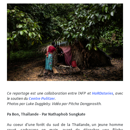
Ce reportage est une collaboration entre l'AFP et
HaRDstories
, avec
le soutien du
Centre Pulitzer
.
Photos par Luke Duggleby. Vidéo par Pitcha Dangprasith.
Pa Bon, Thaïlande - Par Nathaphob Sungkate
Au coeur d'une forêt du sud de la Thaïlande, un jeune homme
court, sarbacane en main, avant de décocher une flèche