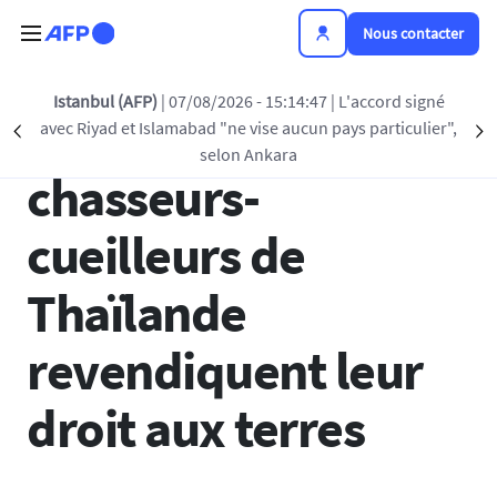
Aller au contenu principal
Nous contacter
Istanbul (AFP)
| 07/08/2026 - 15:14:47
| L'accord signé
Les derniers
avec Riyad et Islamabad "ne vise aucun pays particulier",
Précédent
S
selon Ankara
chasseurs-
cueilleurs de
Thaïlande
revendiquent leur
droit aux terres