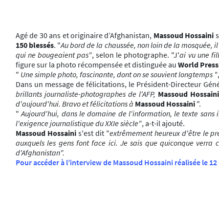
Agé de 30 ans et originaire d’Afghanistan,
Massoud Hossaini
s
150 blessés
. "
Au bord de la chaussée, non loin de la mosquée, i
qui ne bougeaient pas"
, selon le photographe. "J'
ai vu une fi
figure sur la photo récompensée et distinguée au
World Press
"
Une simple photo, fascinante, dont on se souvient longtemps "
Dans un message de félicitations, le Président-Directeur Gén
brillants journaliste-photographes de l'AFP,
Massoud Hossaini
d'aujourd'hui. Bravo et félicitations à
Massoud Hossaini
".
"
Aujourd'hui, dans le domaine de l'information, le texte sans i
l'exigence journalistique du XXIe siècle"
, a-t-il ajouté.
Massoud Hossaini
s'est dit "
extrêmement heureux d'être le p
auxquels les gens font face ici. Je sais que quiconque verra
d'Afghanistan".
Pour accéder à l’interview de Massoud Hossaini réalisée le 1