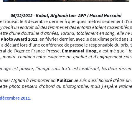
06/12/2012 - Kabul, Afghanistan
- AFP / Masud Hossaini
e trouvait le 6 décembre dernier à quelques mètres seulement d’un s
l y avait un endroit où des femmes et des enfants étaient rassemblés 
llette d'une douzaine d'années, Tarana, totalement en sang, elle ne s
 Photo Award 2011
, en février dernier, avec le deuxième prix dans 
, a déclaré lors d'une conférence de presse le responsable du prix,
éral de l'Agence France-Presse,
Emmanuel Hoog
, a estimé que "
l
,
montre combien notre exigence de qualité et d'engagement couvre e
mage est pauvre, l'image sans texte est insuffisant, les deux rassemb
remier Afghan à remporter un
Pulitzer
.Je suis aussi honoré d'être u
 cette photo pensera d'abord au photographe, mais j'espère vraimen
2 décembre 2011.