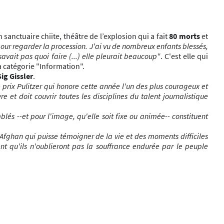
anctuaire chiite, théâtre de l’explosion qui a fait
80 morts
et
pour regarder la procession. J'ai vu de nombreux enfants blessés,
avait pas quoi faire (...) elle pleurait beaucoup"
. C'est elle qui
la catégorie "Information".
Sig Gissler
.
e prix Pulitzer qui honore cette année l'un des plus courageux et
t doit couvrir toutes les disciplines du talent journalistique
lés --et pour l'image, qu'elle soit fixe ou animée-- constituent
n Afghan qui puisse témoigner de la vie et des moments difficiles
t qu'ils n'oublieront pas la souffrance endurée par le peuple