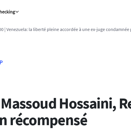
Checking
politiques (famille)
FP
 : Massoud Hossaini, R
an récompensé