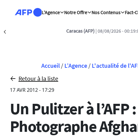
Aller au contenu principal
L'Agence
Notre Offre
Nos Contenus
Fact-
la liberté pleine accordée à une ex-juge condamnée pour des motifs 
Précédent
Fil d'Ariane
Accueil
/
L’Agence
/
L'actualité de l'A
Retour à la liste
17 AVR 2012 - 17:29
Un Pulitzer à l’AFP
Photographe Afgh