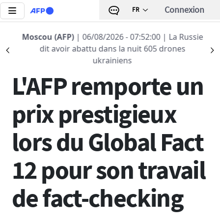
Aller au contenu principal
Connexion
FR
Moscou (AFP)
Retour à la liste
| 06/08/2026 - 07:52:00
| La Russie
dit avoir abattu dans la nuit 605 drones
Précédent
S
27 JUIN 2025 - 17:25
ukrainiens
L'AFP remporte un
prix prestigieux
lors du Global Fact
12 pour son travail
de fact-checking