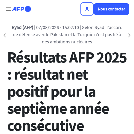
Aller au contenu principal
Nous contacter
Retour à la liste
Ryad (AFP)
| 07/08/2026 - 15:02:10
| Selon Ryad, l'accord
de défense avec le Pakistan et la Turquie n'est pas lié à
Précédent
S
16 AVR 2026 - 17:30
des ambitions nucléaires
Résultats AFP 2025
: résultat net
positif pour la
septième année
consécutive