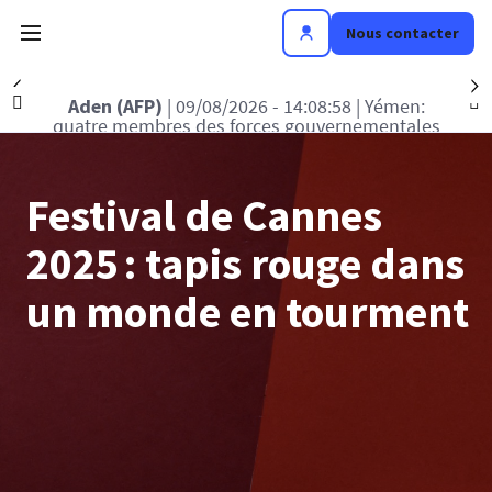
Nous contacter
Précédent
S
Jérusalem (AFP)
| 09/08/2026 - 13:25:38
| Israël
"rejette" le plan américain pour Gaza accepté par
le Hamas (Netanyahu)
Festival de Cannes
2025 : tapis rouge dans
un monde en tourment