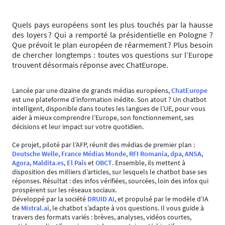
Quels pays européens sont les plus touchés par la hausse
des loyers ? Qui a remporté la présidentielle en Pologne ?
Que prévoit le plan européen de réarmement ? Plus besoin
de chercher longtemps : toutes vos questions sur l’Europe
trouvent désormais réponse avec ChatEurope.
Lancée par une dizaine de grands médias européens,
ChatEurope
est une plateforme d’information inédite. Son atout ? Un chatbot
intelligent, disponible dans toutes les langues de l’UE, pour vous
aider à mieux comprendre l’Europe, son fonctionnement, ses
décisions et leur impact sur votre quotidien.
Ce projet, piloté par l’AFP, réunit des médias de premier plan :
Deutsche Welle
,
France Médias Monde
,
RFI Romania
,
dpa
,
ANSA
,
Agora
,
Maldita.es
,
El País
et
OBCT
. Ensemble, ils mettent à
disposition des milliers d’articles, sur lesquels le chatbot base ses
réponses. Résultat : des infos vérifiées, sourcées, loin des infox qui
prospèrent sur les réseaux sociaux.
Développé par la société
DRUID AI
, et propulsé par le modèle d’IA
de
Mistral.ai
, le chatbot s’adapte à vos questions. Il vous guide à
travers des formats variés : brèves, analyses, vidéos courtes,