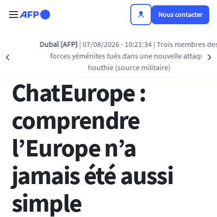
Aller au contenu principal
Nous contacter
Retour à la liste
Dubaï (AFP)
| 07/08/2026 - 10:21:34
| Trois membres des
forces yéménites tués dans une nouvelle attaque
Précédent
S
01 JUIL 2025 - 12:08
houthie (source militaire)
ChatEurope :
comprendre
l’Europe n’a
jamais été aussi
simple