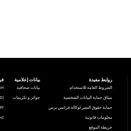
روابط مفيدة
بيانات إعلامية
فر
الشروط العامة للاستخدام
بيانات صحافية
bH
ميثاق حماية البيانات الشخصية
جوائز و تكريمات
ID)
حماية حقوق النشر لوكالة فرانس برس
RY
معلومات قانونية
ct
خريطة الموقع