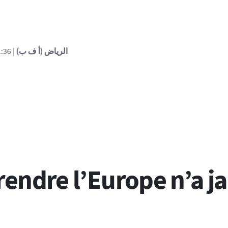
أ ف ب)
| 23:41:36 - 06/08/2026
| إصابة 11 مدنيا في جنوب السعودية جراء هجوم للحوثيين (التحالف)
ndre l’Europe n’a ja