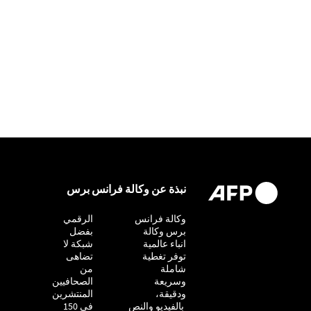
نبذة عن وكالة فرانس برس
وكالة فرانس
التحقيق
الرقمي
برس وكالة
بفضل
انباء عالمية
شبكة لا
توفر تغطية
تضاهى
شاملة
من
وسريعة
الصحافيين
ودقيقة،
المنتشرين
بالفيديو والنص
في 150