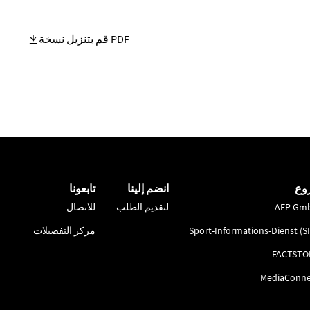
قم بتنزيل نسخة PDF
وع
انضم إلينا
تابعونا
AFP Gm
لتقديم الطلب
للاتصال
Sport-Informations-Dienst (S
مركز التفضيلات
FACTSTO
MediaConne