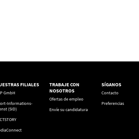
UESTRAS FILIALES
TRABAJE CON
SÍGANOS
NOSOTROS
FP GmbH
Contacto
Ofertas de empleo
ort-Informations-
Preferencias
enst (SID)
Envíe su candidatura
ACTSTORY
diaConnect