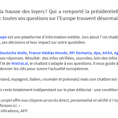
la hausse des loyers ? Qui a remporté la présidentie
: toutes vos questions sur l’Europe trouvent désorma
rope
est une plateforme d’information inédite. Son atout ? Un chatbo
es décisions et leur impact sur votre quotidien.
Deutsche Welle
,
France Médias Monde
,
RFI Romania
,
dpa
,
ANSA
,
A
e ses réponses. Résultat : des infos vérifiées, sourcées, loin des inf
d’IA de
Mistral.ai
, le chatbot s’adapte à vos questions. Il vous guide 
s donner les clés pour suivre l’actualité européenne.
emand, espagnol, italien, roumain et polonais) mais son chatbot est
este totalement indépendant sur le plan éditorial - une condition e
 Ce projet offre aux citoyens un accès direct, personnalisé et vérifié à
aisons ici. »
sifications, AFP.