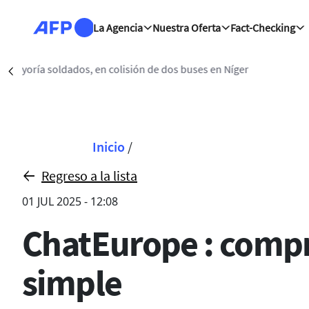
Pasar al contenido principal
La Agencia
Nuestra Oferta
Fact-Checking
Rio 
Précédent
Sobrescribir enla
Inicio
/
Regreso a la lista
01 JUL 2025 - 12:08
ChatEurope : compre
simple