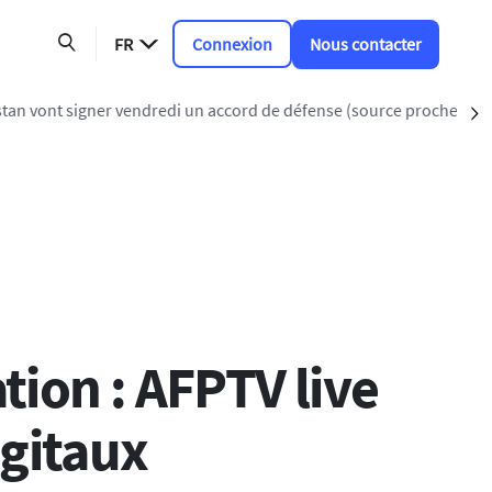
FR
Connexion
Nous contacter
ord de défense (source proche de l'armée)
S
tion : AFPTV live
igitaux