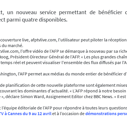
ct, un nouveau service permettant de bénéficier d
ect parmi quatre disponibles.
uverture live, afptvlive.com, l'utilisateur peut piloter la réception d
s du marché.
vlive.com, l'offre vidéo de l’AFP se démarque à nouveau par sa riches
Hoog, Président-Directeur Général de l’AFP. « Les plus grandes chaî
temps réel et peuvent visualiser l'ensemble des flux diffusés par l'
ngton, l'AFP permet aux médias du monde entier de bénéficier d’im
de planification de cette nouvelle plateforme sont également mises 
te couvrant les dominantes d'actualité. « L’AFP répond à notre besoin
ive », déclare Simon Ward, Assignement Editor chez BBC News. « Il es
c l’équipe éditoriale de l’AFP pour répondre à toutes leurs questions
V à Cannes du 9 au 12 avril
et à l’occasion de
démonstrations pers