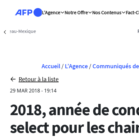
Aller au contenu principal
L'Agence
Notre Offre
Nos Contenus
Fact-
Ryad (AFP)
| 07/08/2026 - 01:19:38
Précédent
Fil d'Ariane
Accueil
/
L’Agence
/
Communiqués de 
Retour à la liste
29 MAR 2018 - 19:14
2018, année de conq
select pour les chai