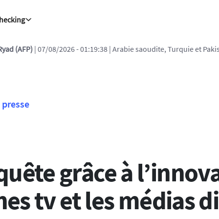
Checking
| Arabie saoudite, Turquie et Pakistan vont signer vendredi un acc
presse
uête grâce à l’innova
nes tv et les médias d