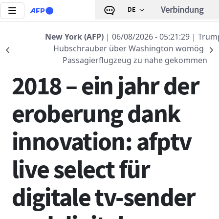
Direkt zum Inhalt
Verbindung
DE
Zurück zur Liste
New York (AFP)
| 06/08/2026 - 05:21:29
| Trump-
Hubschrauber über Washington womöglich
Précédent
S
29 MÄRZ 2018 - 19:14
Passagierflugzeug zu nahe gekommen
2018 – ein jahr der
eroberung dank
innovation: afptv
live select für
digitale tv-sender