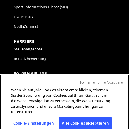
Sport-Informations-Dienst (SID)
FACTSTORY
MediaConnect
KARRIERE
Stellenangebote
Initiativbewerbung
FOLGEN SIE UNS
Kontaktaufnahme
Fortfahren ohne Akzeptieren
Wenn Sie auf „Alle Cookies akzeptieren“ klicken, stimmen
Präferenzzentrum
Sie der Speicherung von Cookies auf Ihrem Gerät zu, um
die Websitenavigation zu verbessern, die Websitenutzung
Soziale Medien
zu analysieren und unsere Marketingbemühungen zu
unterstützen.
Cookie-Einstellungen
Alle Cookies akzeptieren