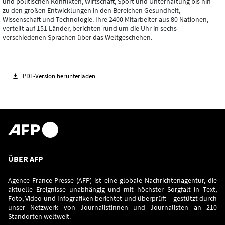
und politischen Konflikten, Wirtschaft, Sport und Unterhaltung bis hin
zu den großen Entwicklungen in den Bereichen Gesundheit,
Wissenschaft und Technologie. Ihre 2400 Mitarbeiter aus 80 Nationen,
verteilt auf 151 Länder, berichten rund um die Uhr in sechs
verschiedenen Sprachen über das Weltgeschehen.
PDF-Version herunterladen
ÜBER AFP
Agence France-Presse (AFP) ist eine globale Nachrichtenagentur, die
aktuelle Ereignisse unabhängig und mit höchster Sorgfalt in Text,
Foto, Video und Infografiken berichtet und überprüft – gestützt durch
unser Netzwerk von Journalistinnen und Journalisten an 210
Standorten weltweit.