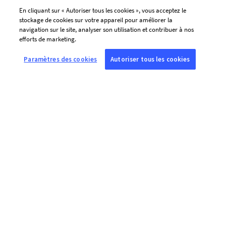
En cliquant sur « Autoriser tous les cookies », vous acceptez le
stockage de cookies sur votre appareil pour améliorer la
navigation sur le site, analyser son utilisation et contribuer à nos
efforts de marketing.
Paramètres des cookies
Autoriser tous les cookies
À PROPOS DE L’AFP
Agence mondiale d’information, l’Agence France-Presse (AFP) couvre
et vérifie l’actualité avec indépendance et rigueur en texte, photo,
vidéo et datavisualisation, grâce à un réseau de journalistes sur 210
sites dans le monde.
LIENS PRATIQUES