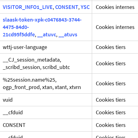
VISITOR_INFO1_LIVE
,
CONSENT
,
YSC
Cookies internes
slaask-token-xpk-c0476843-3744-
4475-84d0-
Cookies internes
21cd95f5ddfe
,
__atuvc
,
__atuvs
wttj-user-language
Cookies tiers
__CJ_session_metadata,
Cookies tiers
_scribd_session, scribd_ubtc
%25session.name%25,
Cookies tiers
ogp_front_prod, xtan, xtant, xtvrn
vuid
Cookies tiers
__cfduid
Cookies tiers
CONSENT
Cookies tiers
__cfduid
Cookies tiers