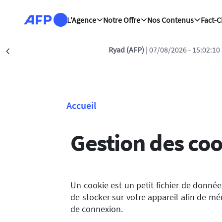
Aller au contenu principal
L'Agence
Notre Offre
Nos Contenus
Fact-
Ryad (AFP)
| 07/08/2026 - 15:02:10
Précédent
Accueil
Fil d'Ariane
Gestion des coo
Un cookie est un petit fichier de données
de stocker sur votre appareil afin de m
de connexion.