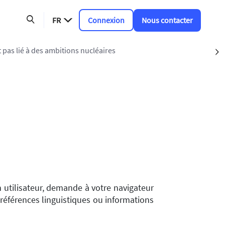
FR
Connexion
Nous contacter
t pas lié à des ambitions nucléaires
S
un utilisateur, demande à votre navigateur
références linguistiques ou informations