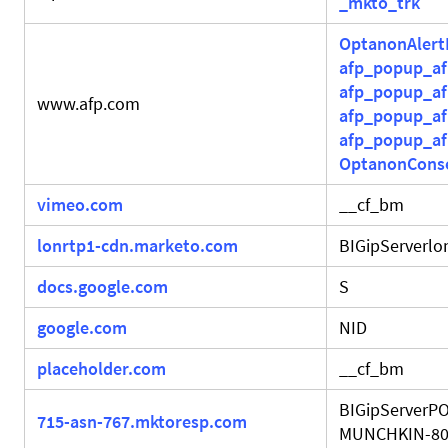
_mkto_trk
OptanonAlert
afp_popup_a
afp_popup_af
www.afp.com
afp_popup_a
afp_popup_a
OptanonCons
vimeo.com
__cf_bm
lonrtp1-cdn.marketo.com
BIGipServerlo
docs.google.com
S
google.com
NID
placeholder.com
__cf_bm
BIGipServerPO
715-asn-767.mktoresp.com
MUNCHKIN-8