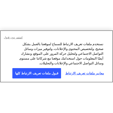
استمر دون قبول
نستخدم ملفات تعريف الارتباط للسماح لموقعنا بالعمل بشكل
صحيح، ولتخصيص المحتوى والإعلانات، ولتوفير ميزات وسائل
التواصل الاجتماعي ولتحليل حركة المرور على الموقع. ونشارك
أيضًا المعلومات حول استخدامك موقعنا مع شركائنا على مستوى
وسائل التواصل الاجتماعي والإعلانات والتحليلات.
معايير ملفات تعريف الارتباط
قبول ملفات تعريف الارتباط كلها
نبذة عن وكالة فرانس برس