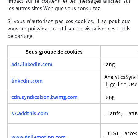
impact sur le contenu et les messages affichés sur
les autres sites Web que vous consultez.
Si vous n'autorisez pas ces cookies, il se peut que
vous ne puissiez pas utiliser ou visualiser ces outils
de partage.
Sous-groupe de cookies
ads.linkedin.com
lang
AnalyticsSyncH
linkedin.com
li_gc, lidc, U
cdn.syndication.twimg.com
lang
s7.addthis.com
__atrfs, __atu
_TEST_, acces
www.dailymotion.com