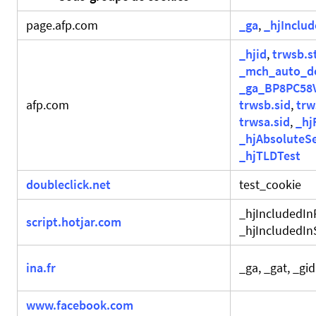
page.afp.com
_ga
,
_hjInclu
_hjid
,
trwsb.s
_mch_auto_d
_ga_BP8PC58
afp.com
trwsb.sid
,
trw
trwsa.sid
,
_hj
_hjAbsoluteS
_hjTLDTest
doubleclick.net
test_cookie
_hjIncludedI
script.hotjar.com
_hjIncludedI
ina.fr
_ga, _gat, _gid
www.facebook.com