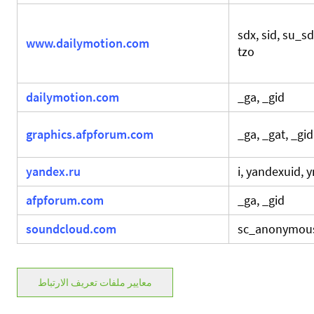
sdx, sid, su_s
www.dailymotion.com
tzo
dailymotion.com
_ga, _gid
graphics.afpforum.com
_ga, _gat, _gid
yandex.ru
i, yandexuid, 
afpforum.com
_ga, _gid
soundcloud.com
sc_anonymou
معايير ملفات تعريف الارتباط