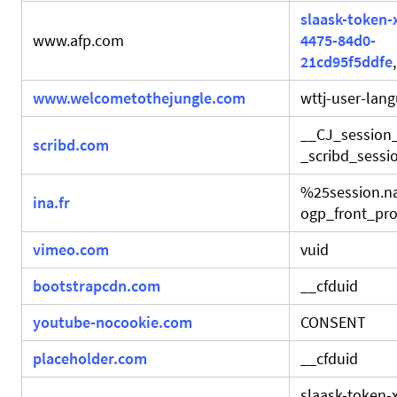
slaask-token-
www.afp.com
4475-84d0-
21cd95f5ddfe
www.welcometothejungle.com
wttj-user-lan
__CJ_session
scribd.com
_scribd_sessio
%25session.
ina.fr
ogp_front_prod
vimeo.com
vuid
bootstrapcdn.com
__cfduid
youtube-nocookie.com
CONSENT
placeholder.com
__cfduid
slaask-token-