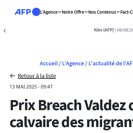
Aller au contenu principal
L'Agence
Notre Offre
Nos Contenus
Fact-
Kiev (AFP)
| 08/08/2026 - 18:48:03
| Dro
Précédent
Fil d'Ariane
Accueil
/
L’Agence
/
L'actualité de l'A
Retour à la liste
13 MAI 2025 - 09:47
Prix Breach Valdez 
calvaire des migran