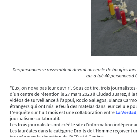
Des personnes se rassemblent devant un cercle de bougies lors d
qui a tué 40 personnes à 
"Eux, on ne va pas leur ouvrir". Sous ce titre, trois journalis
d’un centre de rétention le 27 mars 2023 à Ciudad Juarez, à la 
Vidéos de surveillance à l'appui, Rocio Gallegos, Blanca Carmon
étrangers qui ont mis le feu à des matelas dans leur cellule po
L'enquête sur huit mois est une collaboration entre
La Verdad
journalisme collaboratif.
Les trois journalistes ont créé le site d'information indépenda
Les lauréates dans la catégorie Droits de l'Homme reçoivent u
journée avec la rédaction de l'AFP, et à Genève.