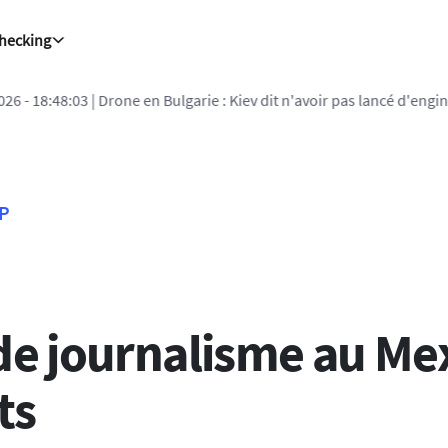
Checking
ne en Bulgarie : Kiev dit n'avoir pas lancé d'engin "délibérément" et
FP
de journalisme au Mexi
ts