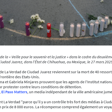
e la « Veille pour le souvenir et la justice » dans le cadre du deuxiè
Ciudad Juarez, dans l'État de Chihuahua, au Mexique, le 27 mars 202
tes de La Verdad de Ciudad Juarez reviennent sur la mort de 40 resso
frontière des Etats-Unis.
a et Gabriela Minjares prouvent que les agents de l'Institut national
ur protester contre leurs conditions de détention.
,
El Paso Matters
, un media indépendant de la ville américaine jume
nt La Verdad "parce qu'il y a un contrôle très fort des médias à Ciu
n prix de 8 000 euros. La récompense comprend également un voyage 