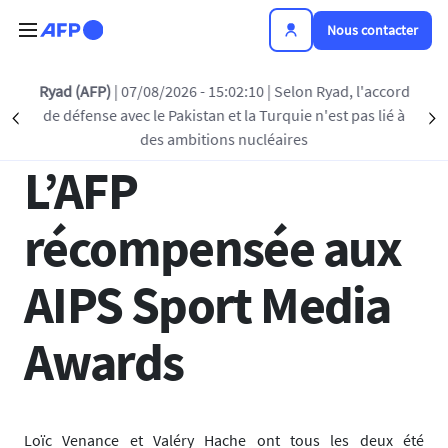
Aller au contenu principal
Nous contacter
Retour à la liste
Ryad (AFP)
| 07/08/2026 - 15:02:10
| Selon Ryad, l'accord
de défense avec le Pakistan et la Turquie n'est pas lié à
Précédent
S
13 AVR 2026 - 15:50
des ambitions nucléaires
L’AFP
récompensée aux
AIPS Sport Media
Awards
Loïc Venance et Valéry Hache ont tous les deux été