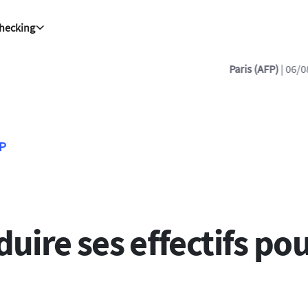
Checking
:32:59
| Hantavirus : un touriste ayant transité en France testé posi
FP
duire ses effectifs po