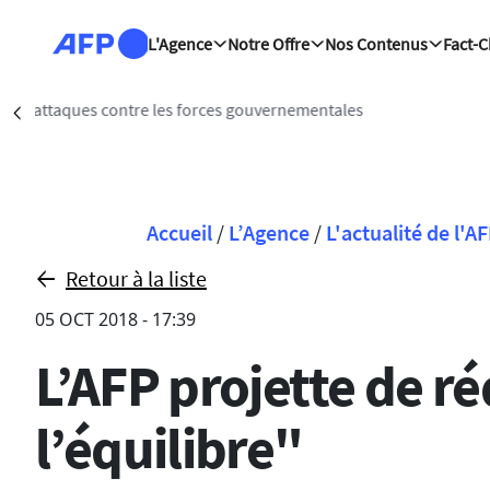
Aller au contenu principal
L'Agence
Notre Offre
Nos Contenus
Fact-
Paris (AFP)
| 06/08/2026 - 16
Précédent
Fil d'Ariane
Accueil
/
L’Agence
/
L'actualité de l'A
Retour à la liste
05 OCT 2018 - 17:39
L’AFP projette de ré
l’équilibre"