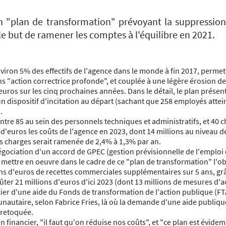
un "plan de transformation" prévoyant la suppression
 but de ramener les comptes à l'équilibre en 2021.
iron 5% des effectifs de l'agence dans le monde à fin 2017, permettr
ans "action correctrice profonde", et couplée à une légère érosion 
'euros sur les cinq prochaines années. Dans le détail, le plan prés
un dispositif d'incitation au départ (sachant que 258 employés attein
.
ntre 85 au sein des personnels techniques et administratifs, et 40 ch
s d'euros les coûts de l'agence en 2023, dont 14 millions au niveau 
es charges serait ramenée de 2,4% à 1,3% par an.
négociation d'un accord de GPEC (gestion prévisionnelle de l'emploi 
ut mettre en oeuvre dans le cadre de ce "plan de transformation" l'o
llions d'euros de recettes commerciales supplémentaires sur 5 ans, g
coûter 21 millions d'euros d'ici 2023 (dont 13 millions de mesures 
ier d'une aide du Fonds de transformation de l'action publique (FT
unautaire, selon Fabrice Fries, là où la demande d'une aide publiqu
 retoquée.
 financier, "il faut qu'on réduise nos coûts", et "ce plan est évidemm