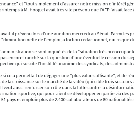
endance" et "tout simplement d'assurer notre mission d'intérêt gén
rintemps à M. Hoog et avait très vite prévenu que l'AFP faisait face à
vait-il prévenu lors d'une audition mercredi au Sénat. Parmi les pr
"diminution nette de l'emploi, a fortiori rédactionnel, qui risque d
 d'administration se sont inquiétés de la "situation très préoccupant
 pas encore tranché sur la question d'une éventuelle cession du sièg
tive qui suscite l'hostilité unanime des syndicats, des administra
que si cela permettait de dégager une "plus value suffisante", et de r
de la croissance sur le marché de la vidéo (qui cible trois secteurs :
 Il veut aussi renforcer son rôle dans la lutte contre la désinformatio
mation sportive, qui pourraient se développer en partie via des pa
 151 pays et emploie plus de 2.400 collaborateurs de 80 nationalités 
.