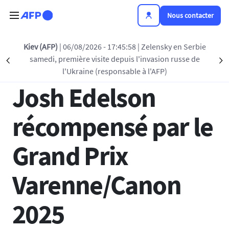
Aller au contenu principal
Nous contacter
Retour à la liste
Kiev (AFP)
| 06/08/2026 - 17:45:58
| Zelensky en Serbie
samedi, première visite depuis l'invasion russe de
Précédent
S
07 NOV 2025 - 15:23
l'Ukraine (responsable à l'AFP)
Josh Edelson
récompensé par le
Grand Prix
Varenne/Canon
2025