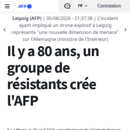
Aller au contenu principal
Connexion
FR
Leipzig (AFP)
| 05/08/2026 - 21:37:38
| L'incident
Retour à la liste
ayant impliqué un drone explosif à Leipzig
Précédent
S
représente "une nouvelle dimension de menace"
20 AOÛ 2024 - 12:00
sur l'Allemagne (ministre de l'Intérieur)
Il y a 80 ans, un
groupe de
résistants crée
l'AFP
Il y a 80 ans, le 20 août 1944, un petit groupe de résistants français