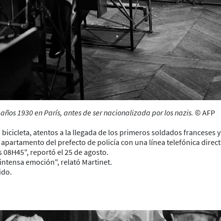
años 1930 en París, antes de ser nacionalizada por los nazis.
© AFP
 bicicleta, atentos a la llegada de los primeros soldados franceses y
l apartamento del prefecto de policía con una línea telefónica direct
s 08H45", reportó el 25 de agosto.
ntensa emoción", relató Martinet.
ido.