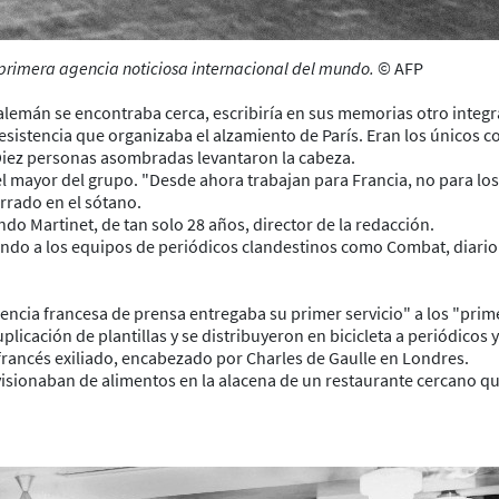
 primera agencia noticiosa internacional del mundo.
© AFP
alemán se encontraba cerca, escribiría en sus memorias otro integra
resistencia que organizaba el alzamiento de París. Eran los únicos 
 Diez personas asombradas levantaron la cabeza.
el mayor del grupo. "Desde ahora trabajan para Francia, no para lo
rrado en el sótano.
 Martinet, de tan solo 28 años, director de la redacción.
ndo a los equipos de periódicos clandestinos como Combat, diario c
encia francesa de prensa entregaba su primer servicio" a los "prim
ación de plantillas y se distribuyeron en bicicleta a periódicos y o
francés exiliado, encabezado por Charles de Gaulle en Londres.
visionaban de alimentos en la alacena de un restaurante cercano que