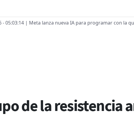
G
5:03:14
| Meta lanza nueva IA para programar con la que b
ces de ayuda a la navega
o de la resistencia a