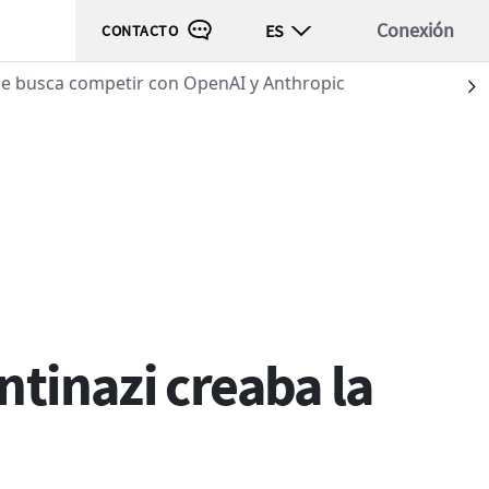
Conexión
ES
CONTACTO
usca competir con OpenAI y Anthropic
S
ción
ntinazi creaba la