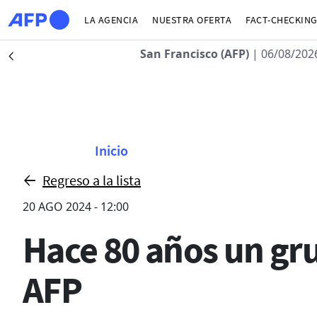
Pasar al contenido principal
LA AGENCIA
NUESTRA OFERTA
FACT-CHECKIN
San Francisco (AFP)
| 06/08/2026 - 0
Précédent
Sobrescribir enla
Inicio
Regreso a la lista
20 AGO 2024 - 12:00
Hace 80 años un grup
AFP