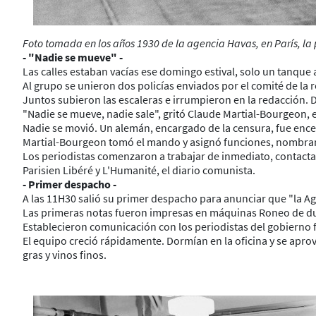
Foto tomada en los años 1930 de la agencia Havas, en París, la
- "Nadie se mueve" -
Las calles estaban vacías ese domingo estival, solo un tanque 
Al grupo se unieron dos policías enviados por el comité de la 
Juntos subieron las escaleras e irrumpieron en la redacción.
"Nadie se mueve, nadie sale", gritó Claude Martial-Bourgeon, 
Nadie se movió. Un alemán, encargado de la censura, fue ence
Martial-Bourgeon tomó el mando y asignó funciones, nombrando
Los periodistas comenzaron a trabajar de inmediato, contacta
Parisien Libéré y L'Humanité, el diario comunista.
- Primer despacho -
A las 11H30 salió su primer despacho para anunciar que "la Ag
Las primeras notas fueron impresas en máquinas Roneo de duplic
Establecieron comunicación con los periodistas del gobierno 
El equipo creció rápidamente. Dormían en la oficina y se apro
gras y vinos finos.