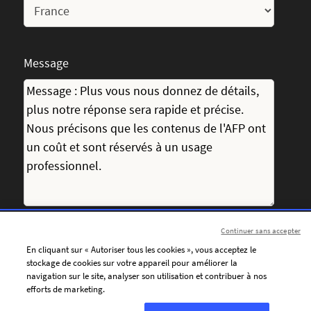
Message
Continuer sans accepter
J’accepte de recevoir par courriel les communications
En cliquant sur « Autoriser tous les cookies », vous acceptez le
personnalisées de l’AFP (actualités, offres et invitations),
stockage de cookies sur votre appareil pour améliorer la
adaptées à mes centres d’intérêt.
navigation sur le site, analyser son utilisation et contribuer à nos
efforts de marketing.
Pour personnaliser le contenu de ses messages et adapter la