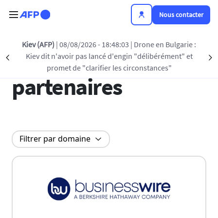
Aller au contenu principal
Nous contacter
Kiev (AFP)
| 08/08/2026 - 18:48:03
| Drone en Bulgarie :
Tous nos
Kiev dit n'avoir pas lancé d'engin "délibérément" et
Précédent
S
promet de "clarifier les circonstances"
partenaires
Filtrer par domaine