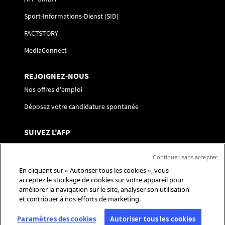
Sport-Informations-Dienst (SID)
FACTSTORY
MediaConnect
REJOIGNEZ-NOUS
Nos offres d'emploi
Déposez votre candidature spontanée
SUIVEZ L'AFP
Nous contacter
Continuer sans accepter
Centre de préférences
En cliquant sur « Autoriser tous les cookies », vous
acceptez le stockage de cookies sur votre appareil pour
Réseaux sociaux
améliorer la navigation sur le site, analyser son utilisation
et contribuer à nos efforts de marketing.
Paramètres des cookies
Autoriser tous les cookies