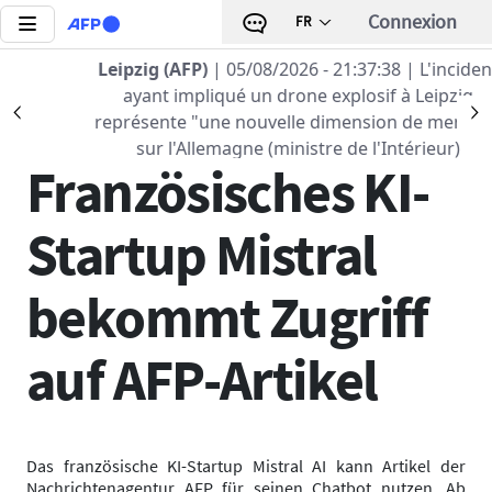
Aller au contenu principal
Connexion
FR
Leipzig (AFP)
| 05/08/2026 - 21:37:38
| L'incident
Retour à la liste
ayant impliqué un drone explosif à Leipzig
Précédent
S
représente "une nouvelle dimension de menace"
16 JAN 2025 - 10:28
sur l'Allemagne (ministre de l'Intérieur)
Französisches KI-
Startup Mistral
bekommt Zugriff
auf AFP-Artikel
Das französische KI-Startup Mistral AI kann Artikel der
Nachrichtenagentur AFP für seinen Chatbot nutzen. Ab