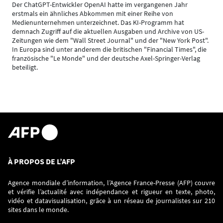
Der ChatGPT-Entwickler OpenAI hatte im vergangenen Jahr
erstmals ein ähnliches Abkommen mit einer Reihe von
Medienunternehmen unterzeichnet. Das KI-Programm hat
demnach Zugriff auf die aktuellen Ausgaben und Archive von US-
Zeitungen wie dem "Wall Street Journal" und der "New York Post".
In Europa sind unter anderem die britischen "Financial Times", die
französische "Le Monde" und der deutsche Axel-Springer-Verlag
beteiligt.
À PROPOS DE L’AFP
Agence mondiale d’information, l’Agence France-Presse (AFP) couvre
et vérifie l’actualité avec indépendance et rigueur en texte, photo,
vidéo et datavisualisation, grâce à un réseau de journalistes sur 210
sites dans le monde.