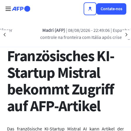
Passar para o conteúdo principal
Contate-nos
Voltar à lista
Madri (AFP)
| 08/08/2026 - 22:49:06
| Espanha inicia
Précédent
S
controle na fronteira com Itália após crise migratória
16 JAN 2025 - 10:28
Französisches KI-
Startup Mistral
bekommt Zugriff
auf AFP-Artikel
Das französische KI-Startup Mistral AI kann Artikel der