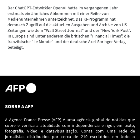
Der ChatGPT-Entwickler OpenAI hatte im vergangenen Jahr
erstmals ein ähnliches Abkommen mit einer Reihe von
Medienunternehmen unterzeichnet. Das KI-Programm hat
demnach Zugriff auf die aktuellen Ausgaben und Archive von US-
Zeitungen wie dem "Wall Street Journal" und der "New York Post".
In Europa sind unter anderem die britischen "Financial Times", die
französische "Le Monde" und der deutsche Axel-Springer-Verlag
beteiligt.
SOBRE A AFP
A Agence France-Presse (AFP) é uma agência global de notícias que
cobre e verifica a atualidade com independência e rigor, em texto,
fotografia, vídeo e datavisualização. Conta com uma rede de
jornalistas distribuídos por cerca de 210 escritórios em todo o