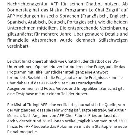
Nachrichtenagentur AFP für seinen Chatbot nutzen. Ab
Donnerstag hat das Mistral-Programm Le Chat Zugriff auf
AFP-Meldungen in sechs Sprachen (Französisch, Englisch,
Spanisch, Arabisch, Deutsch, Portugiesisch), wie die beiden
Unternehmen mitteilten. Die entsprechende Vereinbarung
gilt zunächst für mehrere Jahre. Über genauere Details und
finanzielle Absprachen wurde demnach Stillschweigen
vereinbart.
Le Chat funktioniert ähnlich wie ChatGPT, der Chatbot des US-
Unternehmens OpenAI: Nutzer formulieren eine Frage, auf die das
Programm mit Hilfe Künstlicher Intelligenz eine Antwort
formuliert. Bezieht sich die Frage auf aktuelle Ereignisse, kann Le
Chat dabei auf das AFP-Archiv seit 1983 zurückgreifen.
Ausgenommen sind Fotos, Videos und Infografiken. Zunächst gilt
eine Testphase mit nur einem Teil der Nutzer.
Für Mistral "bringt AFP eine verifizierte, journalistische Quelle, von
der wir glauben, dass sie sehr wichtig ist", sagte Mistral-Chef Arthur
Mensch. Nach Angaben von AFP-Chef Fabrice Fries umfasst das
Archiv derzeit rund 38 Millionen Artikel, täglich kommen rund 2300
hinzu. Für AFP bedeute das Abkommen mit dem Startup eine neue
Einnahmequelle.