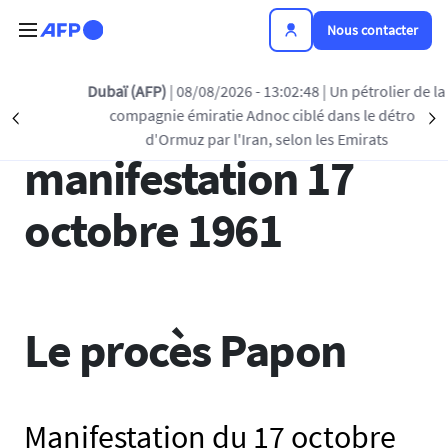
Aller au contenu principal
Nous contacter
Dubaï (AFP)
| 08/08/2026 - 13:02:48
| Un pétrolier de la
Le procès Papon :
compagnie émiratie Adnoc ciblé dans le détroit
Précédent
S
d'Ormuz par l'Iran, selon les Emirats
manifestation 17
octobre 1961
Le procès Papon
Manifestation du 17 octobre