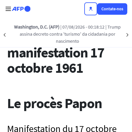
Passar para o conteúdo principal
Contate-nos
Washington, D.C. (AFP)
| 07/08/2026 - 00:18:12
| Trump
Le procès Papon :
assina decreto contra 'turismo' da cidadania por
Précédent
S
nascimento
manifestation 17
octobre 1961
Le procès Papon
Manifestation du 17 octobre