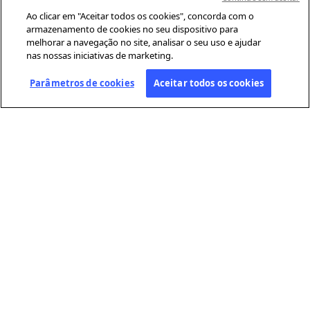
Ao clicar em "Aceitar todos os cookies", concorda com o
armazenamento de cookies no seu dispositivo para
melhorar a navegação no site, analisar o seu uso e ajudar
nas nossas iniciativas de marketing.
Parâmetros de cookies
Aceitar todos os cookies
SOBRE A AFP
A Agence France-Presse (AFP) é uma agência global de notícias que
cobre e verifica a atualidade com independência e rigor, em texto,
fotografia, vídeo e datavisualização. Conta com uma rede de
jornalistas distribuídos por cerca de 210 escritórios em todo o
mundo.
LINKS ÚTEIS