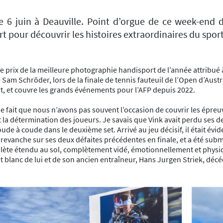
le 6 juin à Deauville. Point d’orgue de ce week-end d
pour découvrir les histoires extraordinaires du sport
le prix de la meilleure photographie handisport de l’année attribué 
 Sam Schröder, lors de la finale de tennis fauteuil de l’Open d’Austr
rt, et couvre les grands événements pour l’AFP depuis 2022.
 fait que nous n’avons pas souvent l’occasion de couvrir les épreuves 
la détermination des joueurs. Je savais que Vink avait perdu ses deux
e à coude dans le deuxième set. Arrivé au jeu décisif, il était évid
evanche sur ses deux défaites précédentes en finale, et a été submer
lète étendu au sol, complètement vidé, émotionnellement et physi
 blanc de lui et de son ancien entraîneur, Hans Jurgen Striek, décé