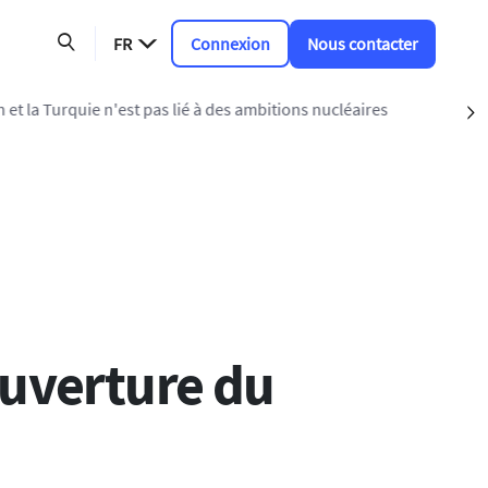
FR
Connexion
Nous contacter
t pas lié à des ambitions nucléaires
S
ouverture du