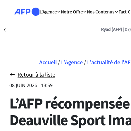
Aller au contenu principal
L'Agence
Notre Offre
Nos Contenus
Fact-
Ryad (AFP)
| 07/08/2026 - 15:02:10
Précédent
Fil d'Ariane
Accueil
/
L’Agence
/
L'actualité de l'A
Retour à la liste
08 JUIN 2026 - 13:59
L’AFP récompensée 
Deauville Sport Ima