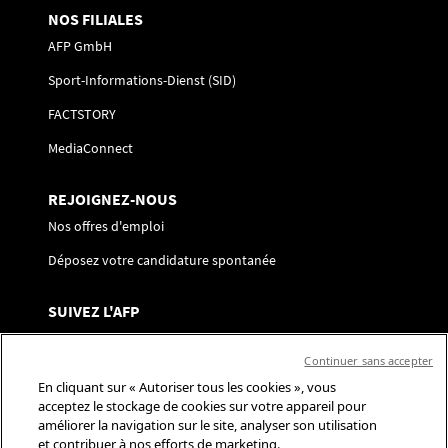
NOS FILIALES
AFP GmbH
Sport-Informations-Dienst (SID)
FACTSTORY
MediaConnect
REJOIGNEZ-NOUS
Nos offres d'emploi
Déposez votre candidature spontanée
SUIVEZ L'AFP
Nous contacter
Continuer sans accepter
Centre de préférences
En cliquant sur « Autoriser tous les cookies », vous
acceptez le stockage de cookies sur votre appareil pour
Réseaux sociaux
améliorer la navigation sur le site, analyser son utilisation
et contribuer à nos efforts de marketing.