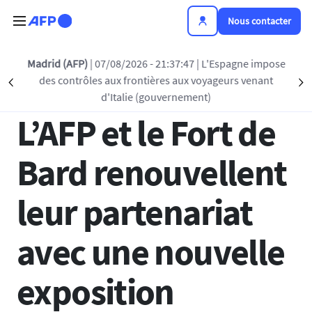
Aller au contenu principal
Nous contacter
Retour à la liste
Madrid (AFP)
| 07/08/2026 - 21:37:47
| L'Espagne impose
des contrôles aux frontières aux voyageurs venant
Précédent
S
10 MAR 2025 - 12:05
d'Italie (gouvernement)
L’AFP et le Fort de
Bard renouvellent
leur partenariat
avec une nouvelle
exposition