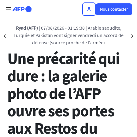
Aller au contenu principal
Nous contacter
Retour à la liste
Ryad (AFP)
| 07/08/2026 - 01:19:38
| Arabie saoudite,
Turquie et Pakistan vont signer vendredi un accord de
Précédent
S
30 JAN 2025 - 10:00
défense (source proche de l'armée)
Une précarité qui
dure : la galerie
photo de l’AFP
ouvre ses portes
aux Restos du