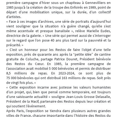
première campagne d’hiver sous un chapiteau à Gennevilliers en
1985 jusqu’à la création de la troupe des Enfoirés en 1989, point de
départ d’une mobilisation unique, sur la durée, d’un collectif
d’artistes.
« Face à ces images d’archives, une série de portraits d’aujourd’hui
vient souligner que la situation n’a guère changé, qu’elle s’est
même accentuée et presque banalisée », relève Marielle Eudes,
directrice de la galerie. « Une série qui permet aussi de s’interroger
sur le regard que l’on pose 40 ans plus tard sur la pauvreté et la
précarité. »
« C’est un honneur pour les Restos de faire l’objet d’une telle
exposition, près de quarante ans après la “petite idée” de cantine
gratuite de Coluche, partage Patrice Douret, Président bénévole
des Restos du Cœur. En 1985, la première campagne de
l’association avait mobilisé 5 000 bénévoles et permis de distribuer
8,5 millions de repas. En 2023-2024, ce sont plus de
75 000 bénévoles qui ont distribué 163 millions de repas. Soit près
de vingt fois plus. »
« Cette exposition incarne avec justesse les valeurs humanistes
d’un projet, qui, bien que pensé comme temporaire, est toujours
d’une saisissante actualité » souligne Jean-Louis Grosse Delasalle,
Président de la Macif, partenaire des Restos depuis leur création et
qui soutient l’événement.
Après Paris, l’exposition se tiendra dans plusieurs autres grandes
villes de France, chacune importante dans l’histoire des Restos du