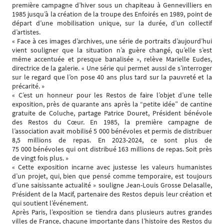
première campagne d’hiver sous un chapiteau à Gennevilliers en
1985 jusqu’à la création de la troupe des Enfoirés en 1989, point de
départ d’une mobilisation unique, sur la durée, d’un collectif
d’artistes.
« Face à ces images d’archives, une série de portraits d’aujourd’hui
vient souligner que la situation n’a guère changé, qu’elle s’est
même accentuée et presque banalisée », relève Marielle Eudes,
directrice de la galerie. « Une série qui permet aussi de s’interroger
sur le regard que l’on pose 40 ans plus tard sur la pauvreté et la
précarité. »
« C’est un honneur pour les Restos de faire l’objet d’une telle
exposition, près de quarante ans après la “petite idée” de cantine
gratuite de Coluche, partage Patrice Douret, Président bénévole
des Restos du Cœur. En 1985, la première campagne de
l’association avait mobilisé 5 000 bénévoles et permis de distribuer
8,5 millions de repas. En 2023-2024, ce sont plus de
75 000 bénévoles qui ont distribué 163 millions de repas. Soit près
de vingt fois plus. »
« Cette exposition incarne avec justesse les valeurs humanistes
d’un projet, qui, bien que pensé comme temporaire, est toujours
d’une saisissante actualité » souligne Jean-Louis Grosse Delasalle,
Président de la Macif, partenaire des Restos depuis leur création et
qui soutient l’événement.
Après Paris, l’exposition se tiendra dans plusieurs autres grandes
villes de France, chacune importante dans l’histoire des Restos du