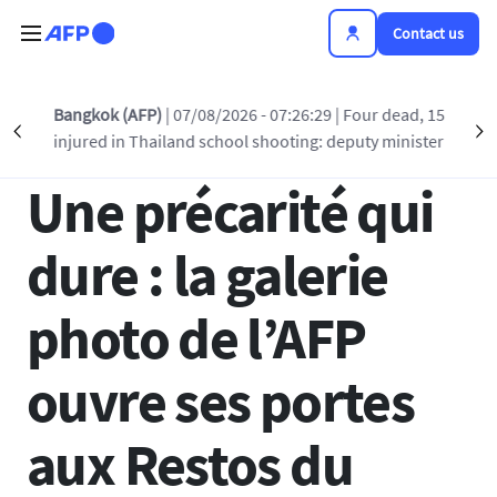
Skip to main content
Contact us
Back to list
Bangkok (AFP)
| 07/08/2026 - 07:26:29
| Four dead, 15
Précédent
S
injured in Thailand school shooting: deputy minister
30 JAN 2025 - 10:00
Une précarité qui
dure : la galerie
photo de l’AFP
ouvre ses portes
aux Restos du